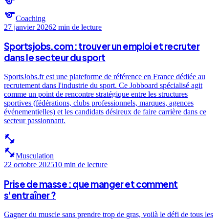
sports
sports
Coaching
27 janvier 2026
2 min
de lecture
Sportsjobs.com : trouver un emploi et recruter
dans le secteur du sport
SportsJobs.fr est une plateforme de référence en France dédiée au
recrutement dans l'industrie du sport. Ce Jobboard spécialisé agit
comme un point de rencontre stratégique entre les structures
sportives (fédérations, clubs professionnels, marques, agences
événementielles) et les candidats désireux de faire carrière dans ce
secteur passionnant.
fitness_center
fitness_center
Musculation
22 octobre 2025
10 min
de lecture
Prise de masse : que manger et comment
s'entraîner ?
Gagner du muscle sans prendre trop de gras, voilà le défi de tous les