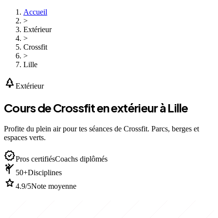
Accueil
>
Extérieur
>
Crossfit
>
Lille
park
Extérieur
Cours de Crossfit en extérieur à Lille
Profite du plein air pour tes séances de Crossfit. Parcs, berges et
espaces verts.
verified
Pros certifiés
Coachs diplômés
sports_martial_arts
50+
Disciplines
star
4.9/5
Note moyenne