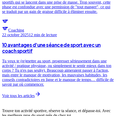
sportifs qui se lancent dans une prise de masse. Trop souvent, cette
phase est confondue avec une permission de "tout manger", ce qui
se traduit par un gain de graisse difficile à éliminer ensuite.
sports
sports
Coaching
22 octobre 2025
12 min
de lecture
10 avantages d'une séance de sport avec un
coach sportif
Tu veux te (re)mettre au sport, progresser sérieusement dans une
activité / pratique physique, ou simplement te sentir mieux dans ton
corps ? Tu n'es pas seul(e). Beaucoup aimeraient passer à l'action,
mais entre le manque de motivation, les mauvaises habitudes, les
conseils contradictoires en ligne et le manque de temps… difficile de
savoir par où commencer.
arrow_forward
Voir tous les articles
Trouve ton activité sportive, réserve ta séance, et dépasse-toi. Avec
les meilleurs pros du sport près de chez toi.