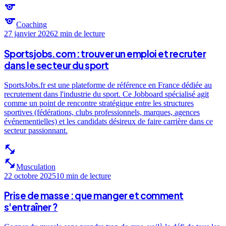
sports
sports
Coaching
27 janvier 2026
2 min
de lecture
Sportsjobs.com : trouver un emploi et recruter
dans le secteur du sport
SportsJobs.fr est une plateforme de référence en France dédiée au
recrutement dans l'industrie du sport. Ce Jobboard spécialisé agit
comme un point de rencontre stratégique entre les structures
sportives (fédérations, clubs professionnels, marques, agences
événementielles) et les candidats désireux de faire carrière dans ce
secteur passionnant.
fitness_center
fitness_center
Musculation
22 octobre 2025
10 min
de lecture
Prise de masse : que manger et comment
s'entraîner ?