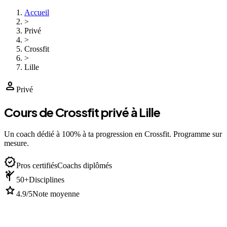
Accueil
>
Privé
>
Crossfit
>
Lille
person
Privé
Cours de Crossfit privé à Lille
Un coach dédié à 100% à ta progression en Crossfit. Programme sur
mesure.
verified
Pros certifiés
Coachs diplômés
sports_martial_arts
50+
Disciplines
star
4.9/5
Note moyenne