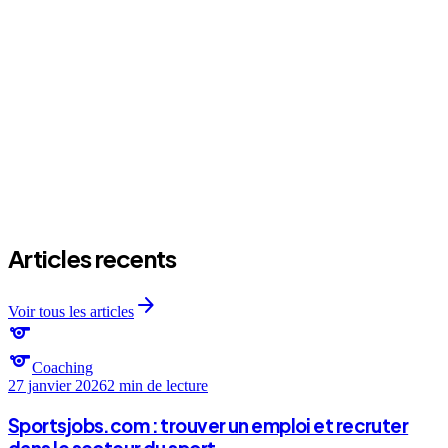
arrow_forward
Articles recents
arrow_forward
Voir tous les articles
sports
sports
Coaching
27 janvier 2026
2 min
de lecture
Sportsjobs.com : trouver un emploi et recruter