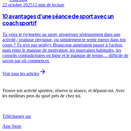
22 octobre 2025
12 min
de lecture
10 avantages d'une séance de sport avec un
coach sportif
Tu veux te (re)mettre au sport, progresser sérieusement dans une
activité / pratique physique, ou simplement te sentir mieux dans ton
corps ? Tu n'es pas seul(e). Beaucoup aimeraient passer à l'action,
mais entre le manque de motivation, les mauvaises habitudes, les
conseils contradictoires en ligne et le manque de temps… difficile de
savoir par où commencer.
arrow_forward
Voir tous les articles
Trouve ton activité sportive, réserve ta séance, et dépasse-toi. Avec
les meilleurs pros du sport près de chez toi.
Télécharger sur
App Store