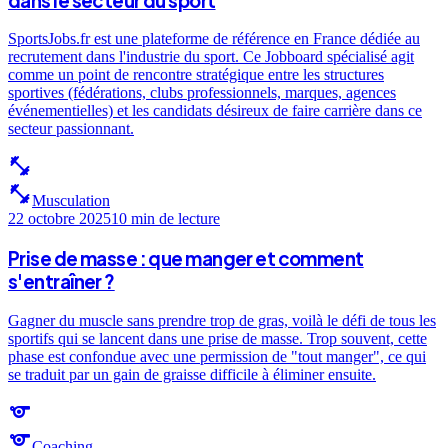
dans le secteur du sport
SportsJobs.fr est une plateforme de référence en France dédiée au
recrutement dans l'industrie du sport. Ce Jobboard spécialisé agit
comme un point de rencontre stratégique entre les structures
sportives (fédérations, clubs professionnels, marques, agences
événementielles) et les candidats désireux de faire carrière dans ce
secteur passionnant.
fitness_center
fitness_center
Musculation
22 octobre 2025
10 min
de lecture
Prise de masse : que manger et comment
s'entraîner ?
Gagner du muscle sans prendre trop de gras, voilà le défi de tous les
sportifs qui se lancent dans une prise de masse. Trop souvent, cette
phase est confondue avec une permission de "tout manger", ce qui
se traduit par un gain de graisse difficile à éliminer ensuite.
sports
sports
Coaching