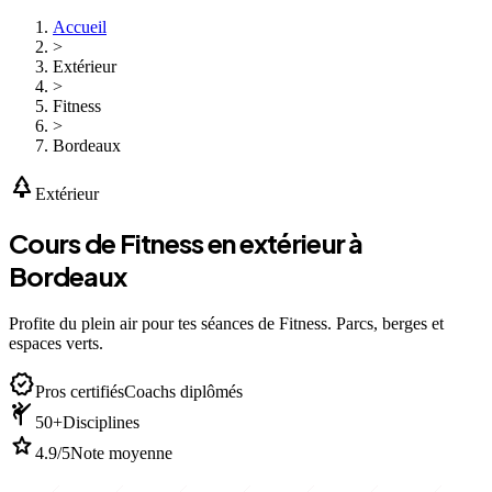
Accueil
>
Extérieur
>
Fitness
>
Bordeaux
park
Extérieur
Cours de Fitness en extérieur à
Bordeaux
Profite du plein air pour tes séances de Fitness. Parcs, berges et
espaces verts.
verified
Pros certifiés
Coachs diplômés
sports_martial_arts
50+
Disciplines
star
4.9/5
Note moyenne