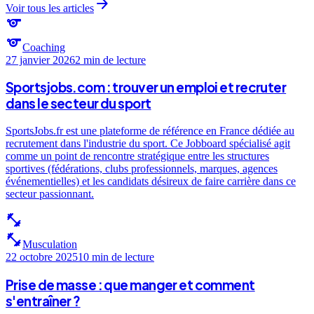
arrow_forward
Voir tous les articles
sports
sports
Coaching
27 janvier 2026
2 min
de lecture
Sportsjobs.com : trouver un emploi et recruter
dans le secteur du sport
SportsJobs.fr est une plateforme de référence en France dédiée au
recrutement dans l'industrie du sport. Ce Jobboard spécialisé agit
comme un point de rencontre stratégique entre les structures
sportives (fédérations, clubs professionnels, marques, agences
événementielles) et les candidats désireux de faire carrière dans ce
secteur passionnant.
fitness_center
fitness_center
Musculation
22 octobre 2025
10 min
de lecture
Prise de masse : que manger et comment
s'entraîner ?