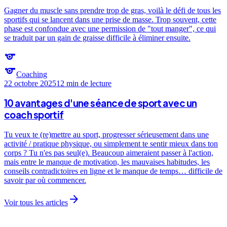
Gagner du muscle sans prendre trop de gras, voilà le défi de tous les
sportifs qui se lancent dans une prise de masse. Trop souvent, cette
phase est confondue avec une permission de "tout manger", ce qui
se traduit par un gain de graisse difficile à éliminer ensuite.
sports
sports
Coaching
22 octobre 2025
12 min
de lecture
10 avantages d'une séance de sport avec un
coach sportif
Tu veux te (re)mettre au sport, progresser sérieusement dans une
activité / pratique physique, ou simplement te sentir mieux dans ton
corps ? Tu n'es pas seul(e). Beaucoup aimeraient passer à l'action,
mais entre le manque de motivation, les mauvaises habitudes, les
conseils contradictoires en ligne et le manque de temps… difficile de
savoir par où commencer.
arrow_forward
Voir tous les articles