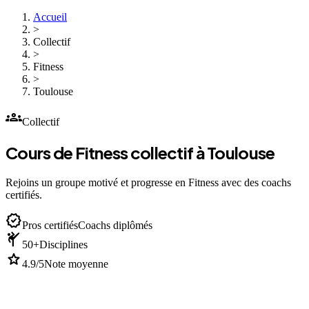
Accueil
>
Collectif
>
Fitness
>
Toulouse
groups
Collectif
Cours de Fitness collectif à Toulouse
Rejoins un groupe motivé et progresse en Fitness avec des coachs
certifiés.
verified
Pros certifiés
Coachs diplômés
sports_martial_arts
50+
Disciplines
star
4.9/5
Note moyenne