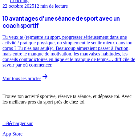
Coaching
22 octobre 2025
12 min
de lecture
10 avantages d'une séance de sport avec un
coach sportif
Tu veux te (re)mettre au sport, progresser sérieusement dans une
activité / pratique physique, ou simplement te sentir mieux dans ton
corps ? Tu n'es pas seul(e). Beaucoup aimeraient passer à l'action,
mais entre le manque de motivation, les mauvaises habitudes, les
conseils contradictoires en ligne et le manque de temps… difficile de
savoir par où commencer.
arrow_forward
Voir tous les articles
Trouve ton activité sportive, réserve ta séance, et dépasse-toi. Avec
les meilleurs pros du sport près de chez toi.
Télécharger sur
App Store