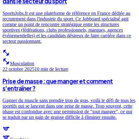
dans le secteur du sport
SportsJobs.fr est une plateforme de référence en France dédiée au
recrutement dans l'industrie du sport. Ce Jobboard spécialisé agit
comme un point de rencontre stratégique entre les structures
sportives (fédérations, clubs professionnels, marques, agences
événementielles) et les candidats désireux de faire carrière dans ce
secteur passionnant.
fitness_center
fitness_center
Musculation
22 octobre 2025
10 min
de lecture
Prise de masse : que manger et comment
s'entraîner ?
Gagner du muscle sans prendre trop de gras, voilà le défi de tous les
sportifs qui se lancent dans une prise de masse. Trop souvent, cette
phase est confondue avec une permission de "tout manger", ce qui
se traduit par un gain de graisse difficile à éliminer ensuite.
sports
sports