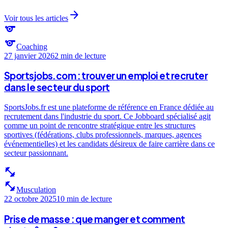
arrow_forward
Voir tous les articles
sports
sports
Coaching
27 janvier 2026
2 min
de lecture
Sportsjobs.com : trouver un emploi et recruter
dans le secteur du sport
SportsJobs.fr est une plateforme de référence en France dédiée au
recrutement dans l'industrie du sport. Ce Jobboard spécialisé agit
comme un point de rencontre stratégique entre les structures
sportives (fédérations, clubs professionnels, marques, agences
événementielles) et les candidats désireux de faire carrière dans ce
secteur passionnant.
fitness_center
fitness_center
Musculation
22 octobre 2025
10 min
de lecture
Prise de masse : que manger et comment