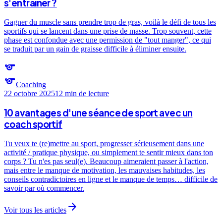
s'entraîner ?
Gagner du muscle sans prendre trop de gras, voilà le défi de tous les
sportifs qui se lancent dans une prise de masse. Trop souvent, cette
phase est confondue avec une permission de "tout manger", ce qui
se traduit par un gain de graisse difficile à éliminer ensuite.
sports
sports
Coaching
22 octobre 2025
12 min
de lecture
10 avantages d'une séance de sport avec un
coach sportif
Tu veux te (re)mettre au sport, progresser sérieusement dans une
activité / pratique physique, ou simplement te sentir mieux dans ton
corps ? Tu n'es pas seul(e). Beaucoup aimeraient passer à l'action,
mais entre le manque de motivation, les mauvaises habitudes, les
conseils contradictoires en ligne et le manque de temps… difficile de
savoir par où commencer.
arrow_forward
Voir tous les articles