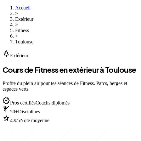
Accueil
>
Extérieur
>
Fitness
>
Toulouse
park
Extérieur
Cours de Fitness en extérieur à Toulouse
Profite du plein air pour tes séances de Fitness. Parcs, berges et
espaces verts.
verified
Pros certifiés
Coachs diplômés
sports_martial_arts
50+
Disciplines
star
4.9/5
Note moyenne