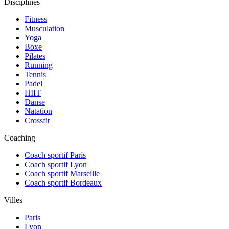
Disciplines
Fitness
Musculation
Yoga
Boxe
Pilates
Running
Tennis
Padel
HIIT
Danse
Natation
Crossfit
Coaching
Coach sportif Paris
Coach sportif Lyon
Coach sportif Marseille
Coach sportif Bordeaux
Villes
Paris
Lyon