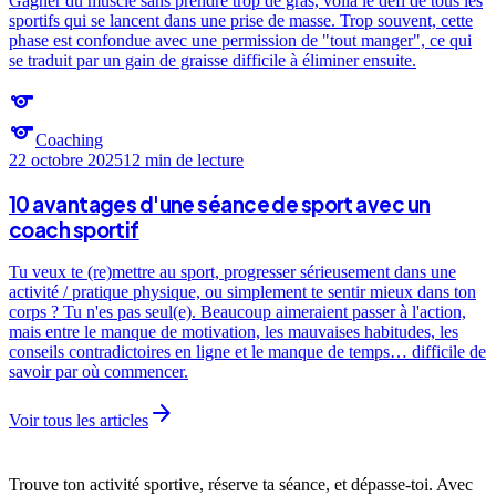
Gagner du muscle sans prendre trop de gras, voilà le défi de tous les
sportifs qui se lancent dans une prise de masse. Trop souvent, cette
phase est confondue avec une permission de "tout manger", ce qui
se traduit par un gain de graisse difficile à éliminer ensuite.
sports
sports
Coaching
22 octobre 2025
12 min
de lecture
10 avantages d'une séance de sport avec un
coach sportif
Tu veux te (re)mettre au sport, progresser sérieusement dans une
activité / pratique physique, ou simplement te sentir mieux dans ton
corps ? Tu n'es pas seul(e). Beaucoup aimeraient passer à l'action,
mais entre le manque de motivation, les mauvaises habitudes, les
conseils contradictoires en ligne et le manque de temps… difficile de
savoir par où commencer.
arrow_forward
Voir tous les articles
Trouve ton activité sportive, réserve ta séance, et dépasse-toi. Avec