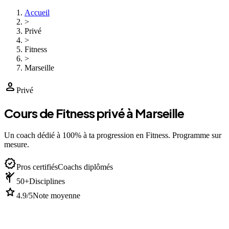
Accueil
>
Privé
>
Fitness
>
Marseille
person
Privé
Cours de Fitness privé à Marseille
Un coach dédié à 100% à ta progression en Fitness. Programme sur
mesure.
verified
Pros certifiés
Coachs diplômés
sports_martial_arts
50+
Disciplines
star
4.9/5
Note moyenne