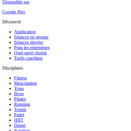
Disponible sur
Google Play
Découvrir
Application
Séances en groupe
Séances privées
Pour les entreprises
Quel sport choisir
Tarifs coaching
Disciplines
Fitness
Musculation
Yoga
Boxe
Pilates
Running
Tennis
Padel
HIIT
Danse
Natation