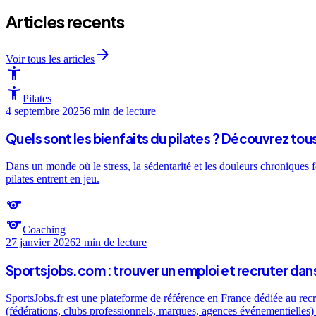
Articles recents
arrow_forward
Voir tous les articles
accessibility_new
accessibility_new
Pilates
4 septembre 2025
6 min
de lecture
Quels sont les bienfaits du pilates ? Découvrez tou
Dans un monde où le stress, la sédentarité et les douleurs chroniques f
pilates entrent en jeu.
sports
sports
Coaching
27 janvier 2026
2 min
de lecture
Sportsjobs.com : trouver un emploi et recruter dans
SportsJobs.fr est une plateforme de référence en France dédiée au recr
(fédérations, clubs professionnels, marques, agences événementielles) e