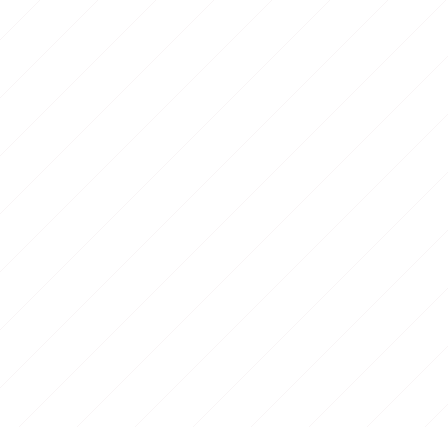
ing
din
Jardin Vauban - centre