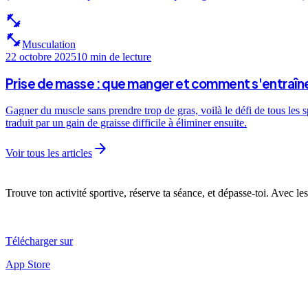
fitness_center
fitness_center
Musculation
22 octobre 2025
10 min
de lecture
Prise de masse : que manger et comment s'entraîne
Gagner du muscle sans prendre trop de gras, voilà le défi de tous les 
traduit par un gain de graisse difficile à éliminer ensuite.
arrow_forward
Voir tous les articles
Trouve ton activité sportive, réserve ta séance, et dépasse-toi. Avec les
Télécharger sur
App Store