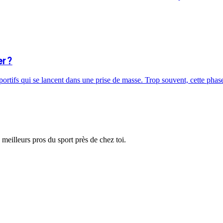
r ?
sportifs qui se lancent dans une prise de masse. Trop souvent, cette ph
 meilleurs pros du sport près de chez toi.