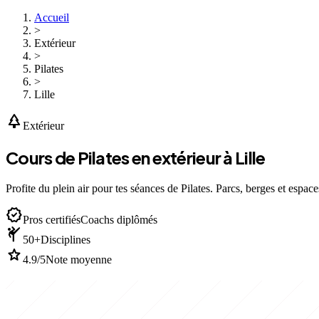
Accueil
>
Extérieur
>
Pilates
>
Lille
park
Extérieur
Cours de Pilates en extérieur à Lille
Profite du plein air pour tes séances de Pilates. Parcs, berges et espace
verified
Pros certifiés
Coachs diplômés
sports_martial_arts
50+
Disciplines
star
4.9/5
Note moyenne