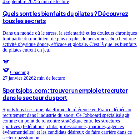
4 septembre 2025
6 min
de lecture
Quels sont les bienfaits du pilates ? Découvrez
tous les secrets
Dans un monde où le stress, la sédentarité et les douleurs chroniques
font partie du quotidien, de plus en plus de personnes cherchent une
activité physique douce, efficace et globale. C'est là que les bienfaits
du pilates entrent en jeu.
sports
sports
Coaching
27 janvier 2026
2 min
de lecture
Sportsjobs.com : trouver un emploi et recruter
dans le secteur du sport
SportsJobs.fr est une plateforme de référence en France dédiée au
recrutement dans l'industrie du sport. Ce Jobboard spécialisé agit
comme un point de rencontre stratégique entre les structures
sportives (fédérations, clubs professionnels, marques, agences
événementielles) et les candidats désireux de faire carrière dans ce
secteur passionnant.