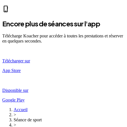
local_fire_department
music_note
pool
exercise
fitness_center
accessibility_new
phone_iphone
Encore plus de séances sur l'app
Télécharge Koacher pour accéder à toutes les prestations et réserver
en quelques secondes.
Télécharger sur
App Store
Disponible sur
Google Play
Accueil
>
Séance de sport
>