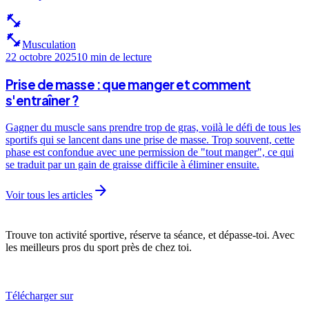
fitness_center
fitness_center
Musculation
22 octobre 2025
10 min
de lecture
Prise de masse : que manger et comment
s'entraîner ?
Gagner du muscle sans prendre trop de gras, voilà le défi de tous les
sportifs qui se lancent dans une prise de masse. Trop souvent, cette
phase est confondue avec une permission de "tout manger", ce qui
se traduit par un gain de graisse difficile à éliminer ensuite.
arrow_forward
Voir tous les articles
Trouve ton activité sportive, réserve ta séance, et dépasse-toi. Avec
les meilleurs pros du sport près de chez toi.
Télécharger sur