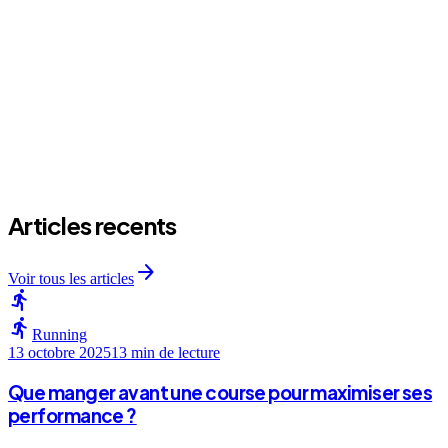
expand_more
Comment s'habiller pour l'entrainement ?
Articles recents
arrow_forward
Voir tous les articles
directions_run
directions_run
Running
13 octobre 2025
13 min
de lecture
Que manger avant une course pour maximiser ses
performance ?