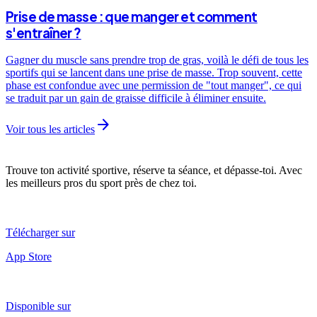
Prise de masse : que manger et comment
s'entraîner ?
Gagner du muscle sans prendre trop de gras, voilà le défi de tous les
sportifs qui se lancent dans une prise de masse. Trop souvent, cette
phase est confondue avec une permission de "tout manger", ce qui
se traduit par un gain de graisse difficile à éliminer ensuite.
arrow_forward
Voir tous les articles
Trouve ton activité sportive, réserve ta séance, et dépasse-toi. Avec
les meilleurs pros du sport près de chez toi.
Télécharger sur
App Store
Disponible sur