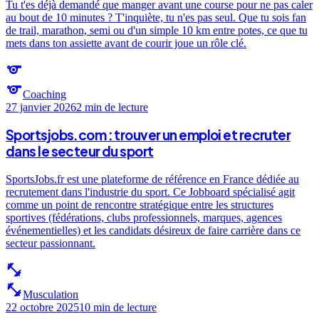
Tu t'es déjà demandé que manger avant une course pour ne pas caler
au bout de 10 minutes ? T'inquiète, tu n'es pas seul. Que tu sois fan
de trail, marathon, semi ou d'un simple 10 km entre potes, ce que tu
mets dans ton assiette avant de courir joue un rôle clé.
sports
sports
Coaching
27 janvier 2026
2 min
de lecture
Sportsjobs.com : trouver un emploi et recruter
dans le secteur du sport
SportsJobs.fr est une plateforme de référence en France dédiée au
recrutement dans l'industrie du sport. Ce Jobboard spécialisé agit
comme un point de rencontre stratégique entre les structures
sportives (fédérations, clubs professionnels, marques, agences
événementielles) et les candidats désireux de faire carrière dans ce
secteur passionnant.
fitness_center
fitness_center
Musculation
22 octobre 2025
10 min
de lecture