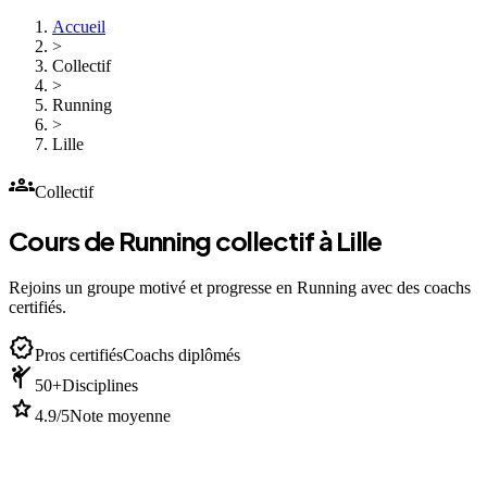
Accueil
>
Collectif
>
Running
>
Lille
groups
Collectif
Cours de Running collectif à Lille
Rejoins un groupe motivé et progresse en Running avec des coachs
certifiés.
verified
Pros certifiés
Coachs diplômés
sports_martial_arts
50+
Disciplines
star
4.9/5
Note moyenne