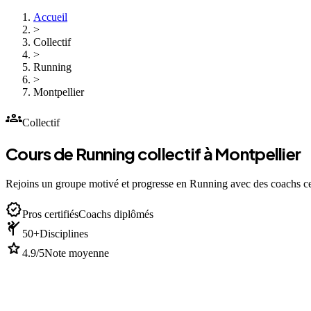
Accueil
>
Collectif
>
Running
>
Montpellier
groups
Collectif
Cours de Running collectif à Montpellier
Rejoins un groupe motivé et progresse en Running avec des coachs cer
verified
Pros certifiés
Coachs diplômés
sports_martial_arts
50+
Disciplines
star
4.9/5
Note moyenne