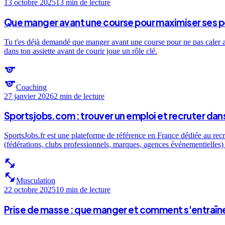
13 octobre 2025
13 min
de lecture
Que manger avant une course pour maximiser ses 
Tu t'es déjà demandé que manger avant une course pour ne pas caler au 
dans ton assiette avant de courir joue un rôle clé.
sports
sports
Coaching
27 janvier 2026
2 min
de lecture
Sportsjobs.com : trouver un emploi et recruter dans
SportsJobs.fr est une plateforme de référence en France dédiée au recr
(fédérations, clubs professionnels, marques, agences événementielles) e
fitness_center
fitness_center
Musculation
22 octobre 2025
10 min
de lecture
Prise de masse : que manger et comment s'entraîne