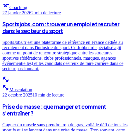
sports
Coaching
27 janvier 2026
2 min
de lecture
Sportsjobs.com : trouver un emploi et recruter
dans le secteur du sport
SportsJobs.fr est une plateforme de référence en France dédiée au
recrutement dans l'industrie du sport. Ce Jobboard spécialisé agit
comme un point de rencontre stratégique entre les structures
sportives (fédérations, clubs professionnels, marques, agences
événementielles) et les candidats désireux de faire carrière dans ce
secteur passionnant.
fitness_center
fitness_center
Musculation
22 octobre 2025
10 min
de lecture
Prise de masse : que manger et comment
s'entraîner ?
Gagner du muscle sans prendre trop de gras, voilà le défi de tous les
sportifs qui se lancent dans une prise de masse. Trop souvent, cette