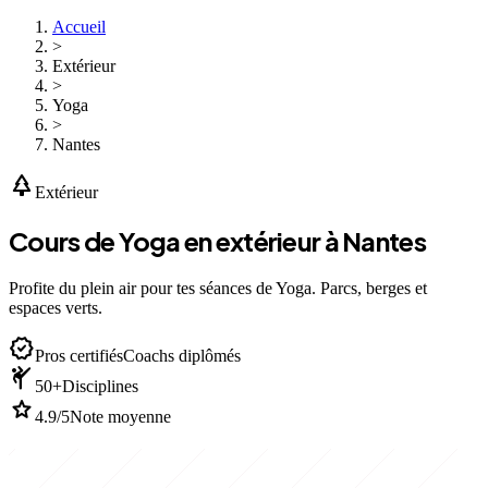
Accueil
>
Extérieur
>
Yoga
>
Nantes
park
Extérieur
Cours de Yoga en extérieur à Nantes
Profite du plein air pour tes séances de Yoga. Parcs, berges et
espaces verts.
verified
Pros certifiés
Coachs diplômés
sports_martial_arts
50+
Disciplines
star
4.9/5
Note moyenne