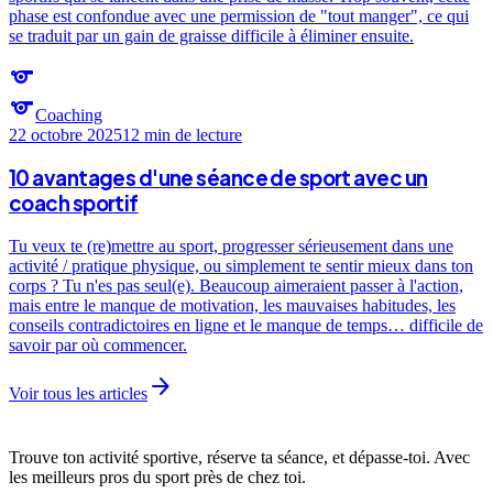
phase est confondue avec une permission de "tout manger", ce qui
se traduit par un gain de graisse difficile à éliminer ensuite.
sports
sports
Coaching
22 octobre 2025
12 min
de lecture
10 avantages d'une séance de sport avec un
coach sportif
Tu veux te (re)mettre au sport, progresser sérieusement dans une
activité / pratique physique, ou simplement te sentir mieux dans ton
corps ? Tu n'es pas seul(e). Beaucoup aimeraient passer à l'action,
mais entre le manque de motivation, les mauvaises habitudes, les
conseils contradictoires en ligne et le manque de temps… difficile de
savoir par où commencer.
arrow_forward
Voir tous les articles
Trouve ton activité sportive, réserve ta séance, et dépasse-toi. Avec
les meilleurs pros du sport près de chez toi.