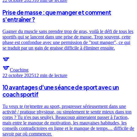
22 octobre 2025
10 min
de lecture
Prise de masse : que manger et comment
s'entraîner ?
Gagner du muscle sans prendre trop de gras, voilà le défi de tous les
sportifs qui se lancent dans une prise de masse. Trop souvent, cette
phase est confondue avec une permission de "tout manger", ce qui
se traduit par un gain de graisse difficile à éliminer ensuite.
sports
sports
Coaching
22 octobre 2025
12 min
de lecture
10 avantages d'une séance de sport avec un
coach sportif
Tu veux te (re)mettre au sport, progresser sérieusement dans une
activité / pratique physique, ou simplement te sentir mieux dans ton
corps ? Tu n'es pas seul(e). Beaucoup aimeraient passer à l'action,
mais entre le manque de motivation, les mauvaises habitudes, les
conseils contradictoires en ligne et le manque de temps… difficile de
savoir par où commencer.