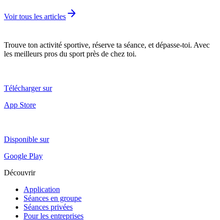
arrow_forward
Voir tous les articles
Trouve ton activité sportive, réserve ta séance, et dépasse-toi. Avec
les meilleurs pros du sport près de chez toi.
Télécharger sur
App Store
Disponible sur
Google Play
Découvrir
Application
Séances en groupe
Séances privées
Pour les entreprises