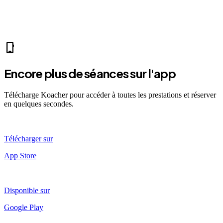
sports_mma
fitness_center
accessibility_new
directions_run
sports_tennis
sports_tennis
local_fire_department
music_note
pool
exercise
fitness_center
accessibility_new
phone_iphone
Encore plus de séances sur l'app
Télécharge Koacher pour accéder à toutes les prestations et réserver
en quelques secondes.
Télécharger sur
App Store
Disponible sur
Google Play