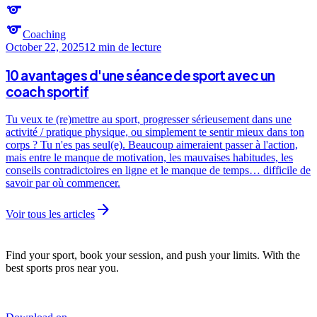
sports
sports
Coaching
October 22, 2025
12 min
de lecture
10 avantages d'une séance de sport avec un
coach sportif
Tu veux te (re)mettre au sport, progresser sérieusement dans une
activité / pratique physique, ou simplement te sentir mieux dans ton
corps ? Tu n'es pas seul(e). Beaucoup aimeraient passer à l'action,
mais entre le manque de motivation, les mauvaises habitudes, les
conseils contradictoires en ligne et le manque de temps… difficile de
savoir par où commencer.
arrow_forward
Voir tous les articles
Find your sport, book your session, and push your limits. With the
best sports pros near you.