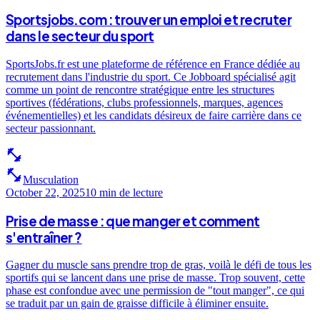
Sportsjobs.com : trouver un emploi et recruter
dans le secteur du sport
SportsJobs.fr est une plateforme de référence en France dédiée au
recrutement dans l'industrie du sport. Ce Jobboard spécialisé agit
comme un point de rencontre stratégique entre les structures
sportives (fédérations, clubs professionnels, marques, agences
événementielles) et les candidats désireux de faire carrière dans ce
secteur passionnant.
fitness_center
fitness_center
Musculation
October 22, 2025
10 min
de lecture
Prise de masse : que manger et comment
s'entraîner ?
Gagner du muscle sans prendre trop de gras, voilà le défi de tous les
sportifs qui se lancent dans une prise de masse. Trop souvent, cette
phase est confondue avec une permission de "tout manger", ce qui
se traduit par un gain de graisse difficile à éliminer ensuite.