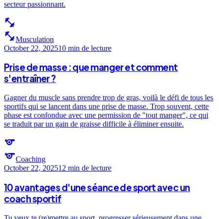
secteur passionnant.
fitness_center
fitness_center
Musculation
October 22, 2025
10 min
de lecture
Prise de masse : que manger et comment
s'entraîner ?
Gagner du muscle sans prendre trop de gras, voilà le défi de tous les
sportifs qui se lancent dans une prise de masse. Trop souvent, cette
phase est confondue avec une permission de "tout manger", ce qui
se traduit par un gain de graisse difficile à éliminer ensuite.
sports
sports
Coaching
October 22, 2025
12 min
de lecture
10 avantages d'une séance de sport avec un
coach sportif
Tu veux te (re)mettre au sport, progresser sérieusement dans une