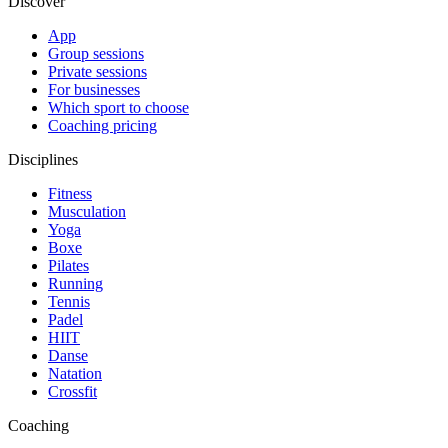
Discover
App
Group sessions
Private sessions
For businesses
Which sport to choose
Coaching pricing
Disciplines
Fitness
Musculation
Yoga
Boxe
Pilates
Running
Tennis
Padel
HIIT
Danse
Natation
Crossfit
Coaching