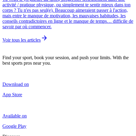
activité / pratique physique, ou simplement te sentir mieux dans ton
corps ? Tu n'es pas seul(e). Beaucoup aimeraient passer à l'action,
mais entre le manque de motivation, les mauvaises habitudes, les
conseils contradictoires en ligne et le manque de temps… difficile de
savoir par où commencer.
arrow_forward
Voir tous les articles
Find your sport, book your session, and push your limits. With the
best sports pros near you.
Download on
App Store
Available on
Google Play