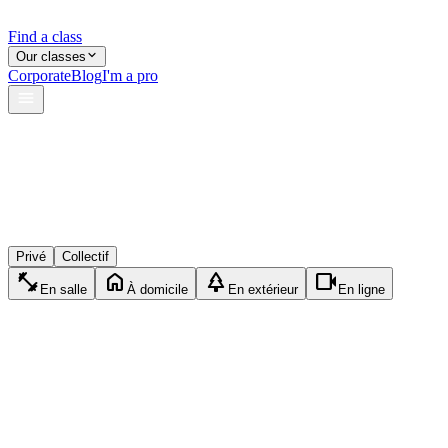
Find a class
Our classes
Corporate
Blog
I'm a pro
verified
shield
reviews
Privé
Collectif
fitness_center
home
park
videocam
En salle
À domicile
En extérieur
En ligne
EP
Emma P.