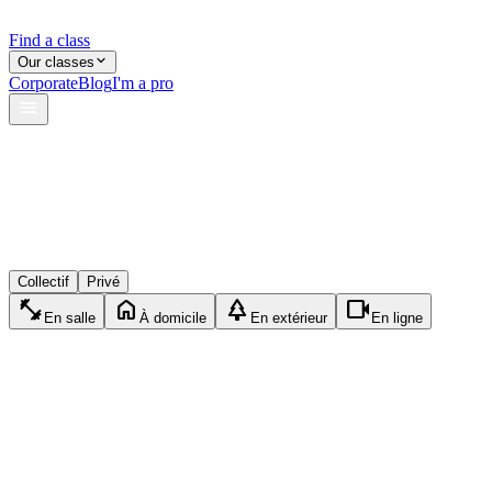
Find a class
Our classes
Corporate
Blog
I'm a pro
verified
lock
event_available
Collectif
Privé
fitness_center
home
park
videocam
En salle
À domicile
En extérieur
En ligne
directions_run
Privé
Running
45min