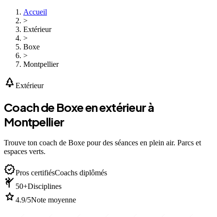
Accueil
>
Extérieur
>
Boxe
>
Montpellier
park
Extérieur
Coach de Boxe en extérieur à
Montpellier
Trouve ton coach de Boxe pour des séances en plein air. Parcs et
espaces verts.
verified
Pros certifiés
Coachs diplômés
sports_martial_arts
50+
Disciplines
star
4.9/5
Note moyenne