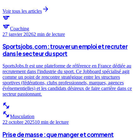
arrow_forward
Voir tous les articles
sports
sports
Coaching
27 janvier 2026
2 min
de lecture
Sportsjobs.com : trouver un emploi et recruter
dans le secteur du sport
SportsJobs.fr est une plateforme de référence en France dédiée au
recrutement dans l'industrie du sport. Ce Jobboard spécialisé agit
comme un point de rencontre stratégique entre les structures
sportives (fédérations, clubs professionnels, marques, agences
événementielles) et les candidats désireux de faire carrière dans ce
secteur passionnant.
fitness_center
fitness_center
Musculation
22 octobre 2025
10 min
de lecture
Prise de masse : que manger et comment