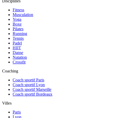
Disciplines
Fitness
Musculation
Yoga
Boxe
Pilates
Running
Tennis
Padel
HIIT
Danse
Natation
Crossfit
Coaching
Coach sportif Paris
Coach sportif Lyon
Coach sportif Marseille
Coach sportif Bordeaux
Villes
Paris
Lyon