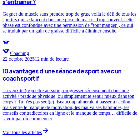
s'entraîner ?
Gagner du muscle sans prendre trop de gras, voilà le défi de tous les
sportifs qui se lancent dans une prise de masse. Trop souvent, cette
phase est confondue avec une permission de "tout manger", ce qui
se traduit par un gain de graisse difficile à éliminer ensuite.
sports
sports
Coaching
22 octobre 2025
12 min
de lecture
10 avantages d'une séance de sport avec un
coach sportif
Tu veux te (re)mettre au sport, progresser sérieusement dans une
activité / pratique physique, ou simplement te sentir mieux dans ton
corps ? Tu n'es pas seul(e). Beaucoup aimeraient passer à l'action,
mais entre le manque de motivation, les mauvaises habitudes, les
conseils contradictoires en ligne et le manque de temps… difficile de
savoir par où commencer.
arrow_forward
Voir tous les articles