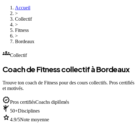
Accueil
>
Collectif
>
Fitness
>
Bordeaux
groups
Collectif
Coach de Fitness collectif à Bordeaux
Trouve ton coach de Fitness pour des cours collectifs. Pros certifiés
et motivés.
verified
Pros certifiés
Coachs diplômés
sports_martial_arts
50+
Disciplines
star
4.9/5
Note moyenne