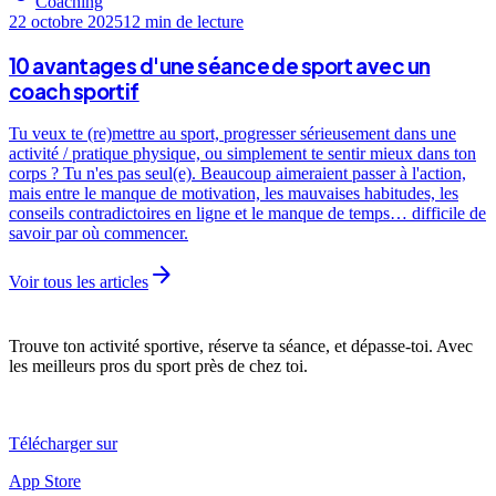
Coaching
22 octobre 2025
12 min
de lecture
10 avantages d'une séance de sport avec un
coach sportif
Tu veux te (re)mettre au sport, progresser sérieusement dans une
activité / pratique physique, ou simplement te sentir mieux dans ton
corps ? Tu n'es pas seul(e). Beaucoup aimeraient passer à l'action,
mais entre le manque de motivation, les mauvaises habitudes, les
conseils contradictoires en ligne et le manque de temps… difficile de
savoir par où commencer.
arrow_forward
Voir tous les articles
Trouve ton activité sportive, réserve ta séance, et dépasse-toi. Avec
les meilleurs pros du sport près de chez toi.
Télécharger sur
App Store