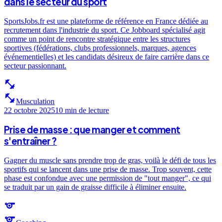
dans le secteur du sport
SportsJobs.fr est une plateforme de référence en France dédiée au
recrutement dans l'industrie du sport. Ce Jobboard spécialisé agit
comme un point de rencontre stratégique entre les structures
sportives (fédérations, clubs professionnels, marques, agences
événementielles) et les candidats désireux de faire carrière dans ce
secteur passionnant.
fitness_center
fitness_center
Musculation
22 octobre 2025
10 min
de lecture
Prise de masse : que manger et comment
s'entraîner ?
Gagner du muscle sans prendre trop de gras, voilà le défi de tous les
sportifs qui se lancent dans une prise de masse. Trop souvent, cette
phase est confondue avec une permission de "tout manger", ce qui
se traduit par un gain de graisse difficile à éliminer ensuite.
sports
sports