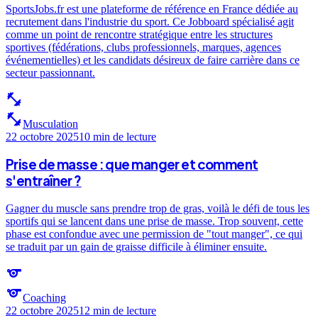
SportsJobs.fr est une plateforme de référence en France dédiée au
recrutement dans l'industrie du sport. Ce Jobboard spécialisé agit
comme un point de rencontre stratégique entre les structures
sportives (fédérations, clubs professionnels, marques, agences
événementielles) et les candidats désireux de faire carrière dans ce
secteur passionnant.
fitness_center
fitness_center
Musculation
22 octobre 2025
10 min
de lecture
Prise de masse : que manger et comment
s'entraîner ?
Gagner du muscle sans prendre trop de gras, voilà le défi de tous les
sportifs qui se lancent dans une prise de masse. Trop souvent, cette
phase est confondue avec une permission de "tout manger", ce qui
se traduit par un gain de graisse difficile à éliminer ensuite.
sports
sports
Coaching
22 octobre 2025
12 min
de lecture