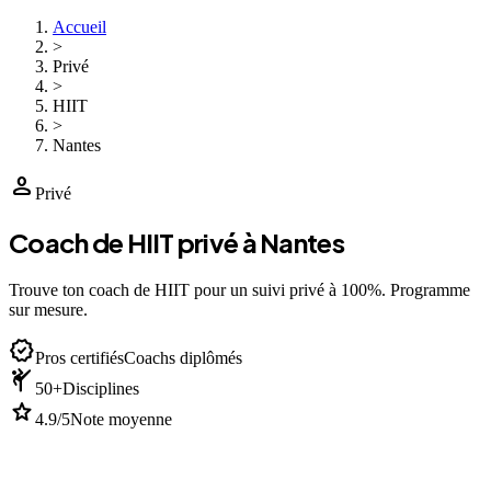
Accueil
>
Privé
>
HIIT
>
Nantes
person
Privé
Coach de HIIT privé à Nantes
Trouve ton coach de HIIT pour un suivi privé à 100%. Programme
sur mesure.
verified
Pros certifiés
Coachs diplômés
sports_martial_arts
50+
Disciplines
star
4.9/5
Note moyenne