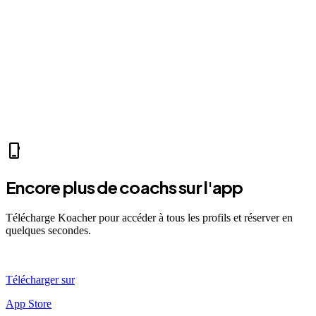
Collectif
En ligne
Privé
location_on
Le Prado
arrow_forward
Voir le profil
self_improvement
sports_mma
accessibility_new
directions_run
sports_tennis
sports_tennis
local_fire_department
music_note
pool
exercise
fitness_center
accessibility_new
phone_iphone
Encore plus de coachs sur l'app
Télécharge Koacher pour accéder à tous les profils et réserver en
quelques secondes.
Télécharger sur
App Store