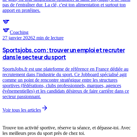
pas de t'entraîner dur. La clé, c'est ton alimentation et surtout ton
apport en protéines.
sports
sports
Coaching
27 janvier 2026
2 min
de lecture
Sportsjobs.com : trouver un emploi et recruter
dans le secteur du sport
SportsJobs.fr est une plateforme de référence en France dédiée au
recrutement dans l'industrie du sport. Ce Jobboard spécialisé agit
comme un point de rencontre stratégique entre les structures
sportives (fédérations, clubs professionnels, marques, agences
événementielles) et les candidats désireux de faire carrière dans ce
secteur passionnant.
arrow_forward
Voir tous les articles
Trouve ton activité sportive, réserve ta séance, et dépasse-toi. Avec
les meilleurs pros du sport près de chez toi.