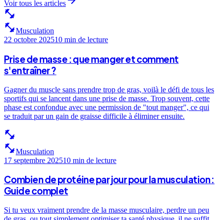
arrow_forward
Voir tous les articles
fitness_center
fitness_center
Musculation
22 octobre 2025
10 min
de lecture
Prise de masse : que manger et comment
s'entraîner ?
Gagner du muscle sans prendre trop de gras, voilà le défi de tous les
sportifs qui se lancent dans une prise de masse. Trop souvent, cette
phase est confondue avec une permission de "tout manger", ce qui
se traduit par un gain de graisse difficile à éliminer ensuite.
fitness_center
fitness_center
Musculation
17 septembre 2025
10 min
de lecture
Combien de protéine par jour pour la musculation :
Guide complet
Si tu veux vraiment prendre de la masse musculaire, perdre un peu
de gras, ou tout simplement optimiser ta santé physique, il ne suffit