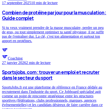
17 septembre 2025
10 min
de lecture
Combien de protéine par jour pour la musculation :
Guide complet
Si tu veux vraiment prendre de la masse musculaire, perdre un peu
de gras, ou tout simplement optimiser ta santé physique, il ne suffit
pas de t'entraîner dur. La clé, c'est ton alimentation et surtout ton
apport en protéines.
sports
sports
Coaching
27 janvier 2026
2 min
de lecture
Sportsjobs.com : trouver un emploi et recruter
dans le secteur du sport
SportsJobs.fr est une plateforme de référence en France dédiée au
recrutement dans l'industrie du sport. Ce Jobboard spécialisé agit
comme un point de rencontre stratégique entre les structures
sportives (fédérations, clubs professionnels, marques, agences
événementielles) et les candidats désireux de faire carrière dans ce