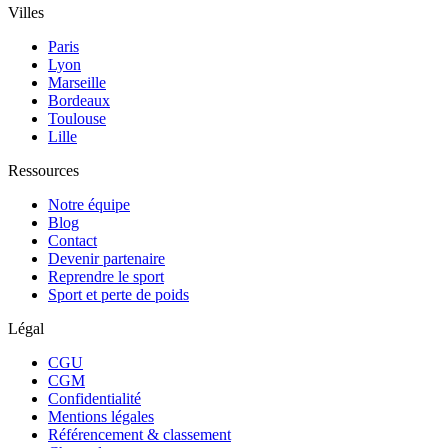
Villes
Paris
Lyon
Marseille
Bordeaux
Toulouse
Lille
Ressources
Notre équipe
Blog
Contact
Devenir partenaire
Reprendre le sport
Sport et perte de poids
Légal
CGU
CGM
Confidentialité
Mentions légales
Référencement & classement