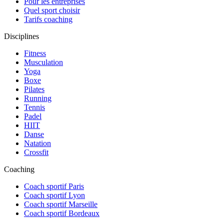
Pour les entreprises
Quel sport choisir
Tarifs coaching
Disciplines
Fitness
Musculation
Yoga
Boxe
Pilates
Running
Tennis
Padel
HIIT
Danse
Natation
Crossfit
Coaching
Coach sportif Paris
Coach sportif Lyon
Coach sportif Marseille
Coach sportif Bordeaux