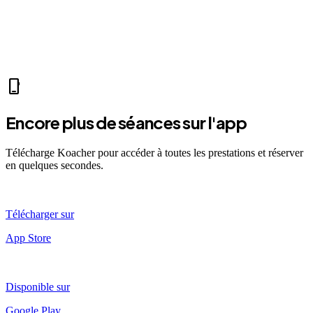
self_improvement
sports_mma
accessibility_new
directions_run
sports_tennis
sports_tennis
local_fire_department
music_note
pool
exercise
fitness_center
accessibility_new
phone_iphone
Encore plus de séances sur l'app
Télécharge Koacher pour accéder à toutes les prestations et réserver
en quelques secondes.
Télécharger sur
App Store
Disponible sur
Google Play