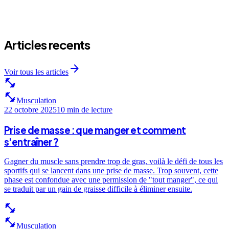
arrow_forward
Articles recents
arrow_forward
Voir tous les articles
fitness_center
fitness_center
Musculation
22 octobre 2025
10 min
de lecture
Prise de masse : que manger et comment
s'entraîner ?
Gagner du muscle sans prendre trop de gras, voilà le défi de tous les
sportifs qui se lancent dans une prise de masse. Trop souvent, cette
phase est confondue avec une permission de "tout manger", ce qui
se traduit par un gain de graisse difficile à éliminer ensuite.
fitness_center
fitness_center
Musculation