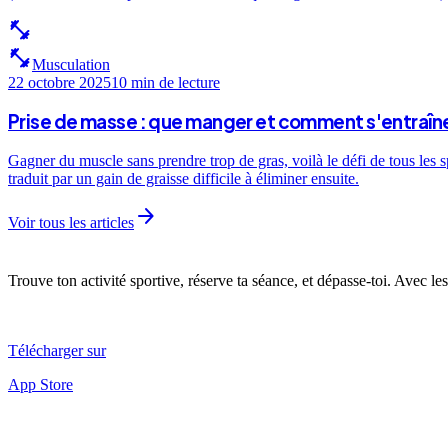
fitness_center
fitness_center
Musculation
22 octobre 2025
10 min
de lecture
Prise de masse : que manger et comment s'entraîne
Gagner du muscle sans prendre trop de gras, voilà le défi de tous les 
traduit par un gain de graisse difficile à éliminer ensuite.
arrow_forward
Voir tous les articles
Trouve ton activité sportive, réserve ta séance, et dépasse-toi. Avec les
Télécharger sur
App Store