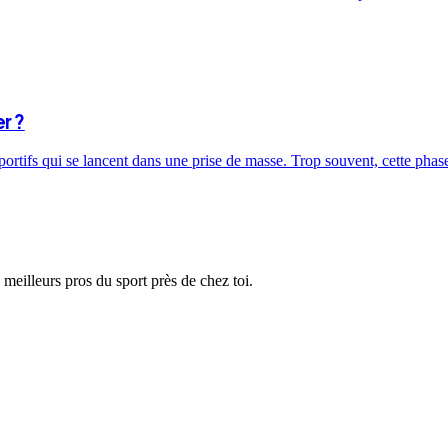
r ?
sportifs qui se lancent dans une prise de masse. Trop souvent, cette ph
 meilleurs pros du sport près de chez toi.