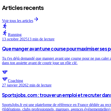
Articles recents
arrow_forward
Voir tous les articles
directions_run
directions_run
Running
13 octobre 2025
13 min
de lecture
Que manger avant une course pour maximiser ses 
Tu t'es déjà demandé que manger avant une course pour ne pas caler au 
dans ton assiette avant de courir joue un rôle clé.
sports
sports
Coaching
27 janvier 2026
2 min
de lecture
Sportsjobs.com : trouver un emploi et recruter dans
SportsJobs.fr est une plateforme de référence en France dédiée au recr
(fédérations, clubs professionnels, marques, agences événementielles) e