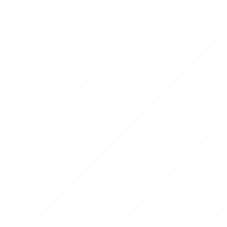
g
anoramique
 mer
Mont Boron - est
Magnan - ouest