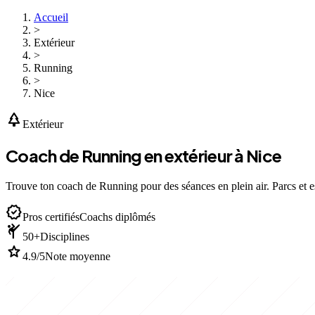
Accueil
>
Extérieur
>
Running
>
Nice
park
Extérieur
Coach de Running en extérieur à Nice
Trouve ton coach de Running pour des séances en plein air. Parcs et e
verified
Pros certifiés
Coachs diplômés
sports_martial_arts
50+
Disciplines
star
4.9/5
Note moyenne