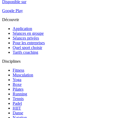
Disponible sur
Google Play
Découvrir
Application
Séances en groupe
Séances privées
Pour les entreprises
Quel sport choisir
Tarifs coaching
Disciplines
Fitness
Musculation
Yoga
Boxe
Pilates
Running
Tennis
Padel
HIIT
Danse
Natation