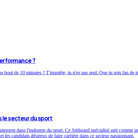
performance ?
bout de 10 minutes ? T'inquiète, tu n'es pas seul. Que tu sois fan de t
 le secteur du sport
utement dans l'industrie du sport. Ce Jobboard spécialisé agit comme un 
t les candidats désireux de faire carrière dans ce secteur passionnant.