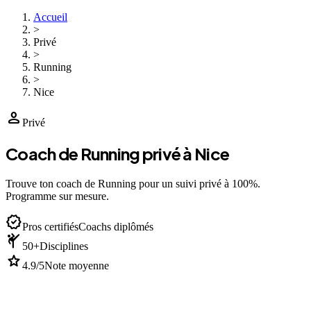
Accueil
>
Privé
>
Running
>
Nice
person
Privé
Coach de Running privé à Nice
Trouve ton coach de Running pour un suivi privé à 100%.
Programme sur mesure.
verified
Pros certifiés
Coachs diplômés
sports_martial_arts
50+
Disciplines
star
4.9/5
Note moyenne