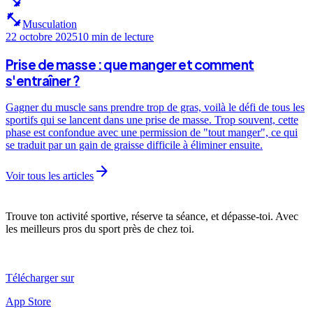
fitness_center
fitness_center
Musculation
22 octobre 2025
10 min
de lecture
Prise de masse : que manger et comment
s'entraîner ?
Gagner du muscle sans prendre trop de gras, voilà le défi de tous les
sportifs qui se lancent dans une prise de masse. Trop souvent, cette
phase est confondue avec une permission de "tout manger", ce qui
se traduit par un gain de graisse difficile à éliminer ensuite.
arrow_forward
Voir tous les articles
Trouve ton activité sportive, réserve ta séance, et dépasse-toi. Avec
les meilleurs pros du sport près de chez toi.
Télécharger sur
App Store