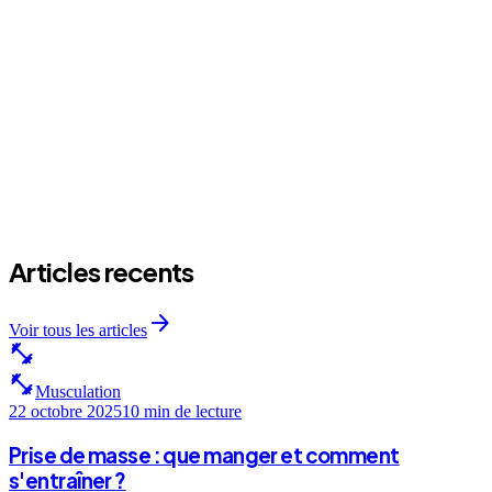
expand_more
Il y a combien de personnes dans le cours ?
expand_more
J'attends quoi comme resultats apres un mois ?
Articles recents
arrow_forward
Voir tous les articles
fitness_center
fitness_center
Musculation
22 octobre 2025
10 min
de lecture
Prise de masse : que manger et comment
s'entraîner ?