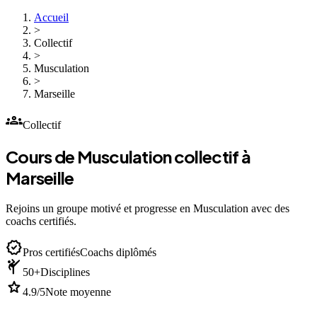
Accueil
>
Collectif
>
Musculation
>
Marseille
groups
Collectif
Cours de Musculation collectif à
Marseille
Rejoins un groupe motivé et progresse en Musculation avec des
coachs certifiés.
verified
Pros certifiés
Coachs diplômés
sports_martial_arts
50+
Disciplines
star
4.9/5
Note moyenne