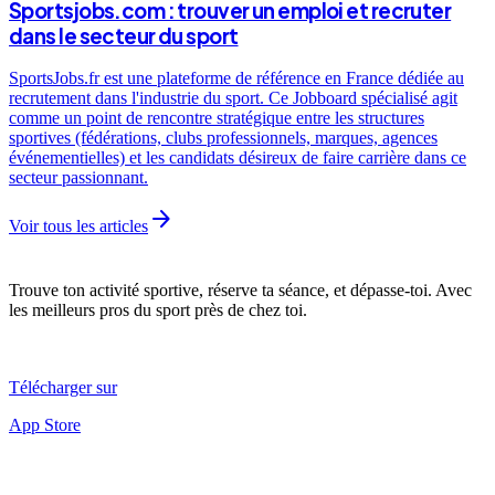
Sportsjobs.com : trouver un emploi et recruter
dans le secteur du sport
SportsJobs.fr est une plateforme de référence en France dédiée au
recrutement dans l'industrie du sport. Ce Jobboard spécialisé agit
comme un point de rencontre stratégique entre les structures
sportives (fédérations, clubs professionnels, marques, agences
événementielles) et les candidats désireux de faire carrière dans ce
secteur passionnant.
arrow_forward
Voir tous les articles
Trouve ton activité sportive, réserve ta séance, et dépasse-toi. Avec
les meilleurs pros du sport près de chez toi.
Télécharger sur
App Store