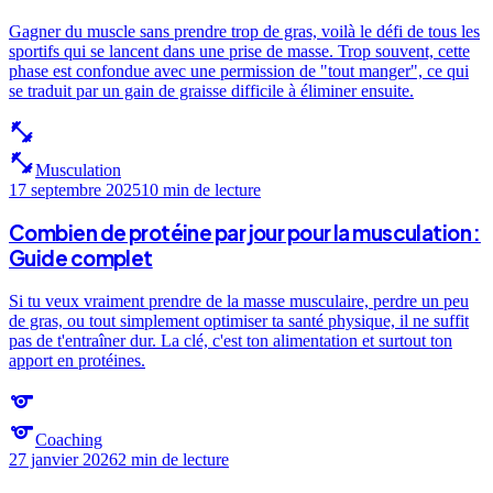
Gagner du muscle sans prendre trop de gras, voilà le défi de tous les
sportifs qui se lancent dans une prise de masse. Trop souvent, cette
phase est confondue avec une permission de "tout manger", ce qui
se traduit par un gain de graisse difficile à éliminer ensuite.
fitness_center
fitness_center
Musculation
17 septembre 2025
10 min
de lecture
Combien de protéine par jour pour la musculation :
Guide complet
Si tu veux vraiment prendre de la masse musculaire, perdre un peu
de gras, ou tout simplement optimiser ta santé physique, il ne suffit
pas de t'entraîner dur. La clé, c'est ton alimentation et surtout ton
apport en protéines.
sports
sports
Coaching
27 janvier 2026
2 min
de lecture