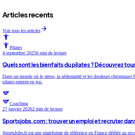
Articles recents
arrow_forward
Voir tous les articles
accessibility_new
accessibility_new
Pilates
4 septembre 2025
6 min
de lecture
Quels sont les bienfaits du pilates ? Découvrez tou
Dans un monde où le stress, la sédentarité et les douleurs chroniques f
pilates entrent en jeu.
sports
sports
Coaching
27 janvier 2026
2 min
de lecture
Sportsjobs.com : trouver un emploi et recruter dans
SportsJobs.fr est une plateforme de référence en France dédiée au recr