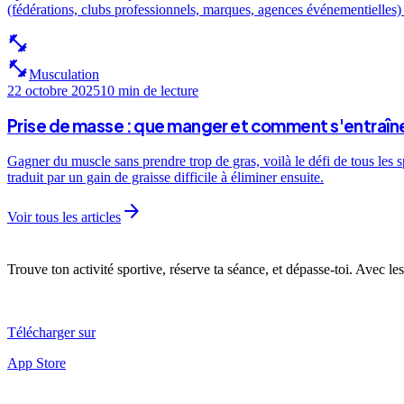
(fédérations, clubs professionnels, marques, agences événementielles) e
fitness_center
fitness_center
Musculation
22 octobre 2025
10 min
de lecture
Prise de masse : que manger et comment s'entraîne
Gagner du muscle sans prendre trop de gras, voilà le défi de tous les 
traduit par un gain de graisse difficile à éliminer ensuite.
arrow_forward
Voir tous les articles
Trouve ton activité sportive, réserve ta séance, et dépasse-toi. Avec les
Télécharger sur
App Store