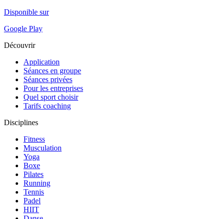
Disponible sur
Google Play
Découvrir
Application
Séances en groupe
Séances privées
Pour les entreprises
Quel sport choisir
Tarifs coaching
Disciplines
Fitness
Musculation
Yoga
Boxe
Pilates
Running
Tennis
Padel
HIIT
Danse