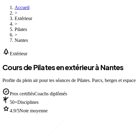
Accueil
>
Extérieur
>
Pilates
>
Nantes
park
Extérieur
Cours de Pilates en extérieur à Nantes
Profite du plein air pour tes séances de Pilates. Parcs, berges et espace
verified
Pros certifiés
Coachs diplômés
sports_martial_arts
50+
Disciplines
star
4.9/5
Note moyenne