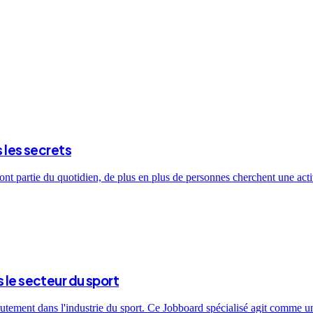
s les secrets
ont partie du quotidien, de plus en plus de personnes cherchent une activ
 le secteur du sport
utement dans l'industrie du sport. Ce Jobboard spécialisé agit comme un 