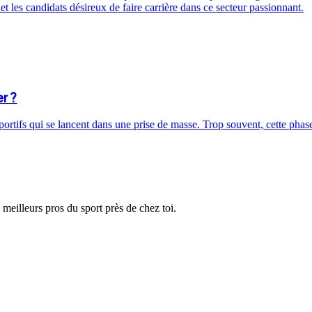
t les candidats désireux de faire carrière dans ce secteur passionnant.
r ?
sportifs qui se lancent dans une prise de masse. Trop souvent, cette ph
 meilleurs pros du sport près de chez toi.