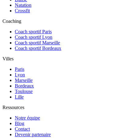
Natation
Crossfit
Coaching
Coach sportif Paris
Coach sportif Lyon
Coach sportif Marseille
Coach sportif Bordeaux
Villes
Paris
Lyon
Marseille
Bordeaux
Toulouse
Lille
Ressources
Notre équipe
Blog
Contact
Devenir partenaire