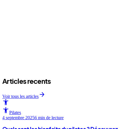
arrow_forward
arrow_forward
arrow_forward
Articles recents
arrow_forward
Voir tous les articles
accessibility_new
accessibility_new
Pilates
4 septembre 2025
6 min
de lecture