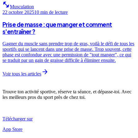
fitness_center
Musculation
22 octobre 2025
10 min
de lecture
Prise de masse : que manger et comment
s'entraîner ?
Gagner du muscle sans prendre trop de gras, voilà le défi de tous les
sportifs qui se lancent dans une prise de masse. Trop souvent, cette
phase est confondue avec une permission de "tout manger", ce qui
se traduit par un gain de graisse difficile à éliminer ensuite.
arrow_forward
Voir tous les articles
Trouve ton activité sportive, réserve ta séance, et dépasse-toi. Avec
les meilleurs pros du sport près de chez toi.
Télécharger sur
App Store