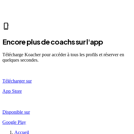
self_improvement
sports_mma
fitness_center
directions_run
sports_tennis
sports_tennis
local_fire_department
music_note
pool
exercise
fitness_center
accessibility_new
phone_iphone
Encore plus de coachs sur l'app
Télécharge Koacher pour accéder à tous les profils et réserver en
quelques secondes.
Télécharger sur
App Store
Disponible sur
Google Play
Accueil