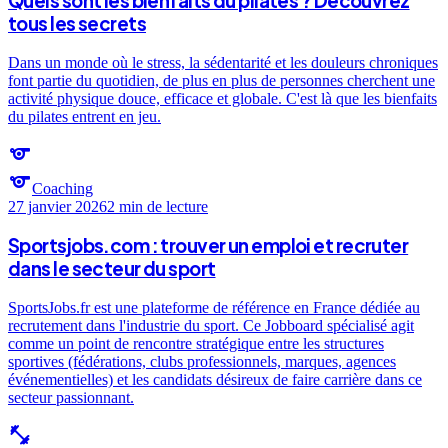
Quels sont les bienfaits du pilates ? Découvrez
tous les secrets
Dans un monde où le stress, la sédentarité et les douleurs chroniques
font partie du quotidien, de plus en plus de personnes cherchent une
activité physique douce, efficace et globale. C'est là que les bienfaits
du pilates entrent en jeu.
sports
sports
Coaching
27 janvier 2026
2 min
de lecture
Sportsjobs.com : trouver un emploi et recruter
dans le secteur du sport
SportsJobs.fr est une plateforme de référence en France dédiée au
recrutement dans l'industrie du sport. Ce Jobboard spécialisé agit
comme un point de rencontre stratégique entre les structures
sportives (fédérations, clubs professionnels, marques, agences
événementielles) et les candidats désireux de faire carrière dans ce
secteur passionnant.
fitness_center