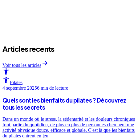
arrow_forward
Articles recents
arrow_forward
Voir tous les articles
accessibility_new
accessibility_new
Pilates
4 septembre 2025
6 min
de lecture
Quels sont les bienfaits du pilates ? Découvrez
tous les secrets
Dans un monde où le stress, la sédentarité et les douleurs chroniques
font partie du quotidien, de plus en plus de personnes cherchent une
activité physique douce, efficace et globale. C'est là que les bienfaits
du pilates entrent en jeu.