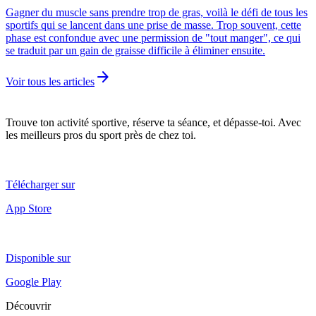
Gagner du muscle sans prendre trop de gras, voilà le défi de tous les
sportifs qui se lancent dans une prise de masse. Trop souvent, cette
phase est confondue avec une permission de "tout manger", ce qui
se traduit par un gain de graisse difficile à éliminer ensuite.
arrow_forward
Voir tous les articles
Trouve ton activité sportive, réserve ta séance, et dépasse-toi. Avec
les meilleurs pros du sport près de chez toi.
Télécharger sur
App Store
Disponible sur
Google Play
Découvrir