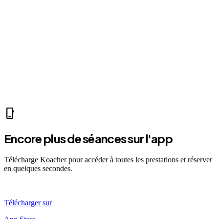
home
Mer 07:30
Ven 12:00
Dim 08:00
JE
Julie E.
self_improvement
sports_mma
fitness_center
directions_run
sports_tennis
sports_tennis
local_fire_department
music_note
pool
exercise
fitness_center
accessibility_new
phone_iphone
Encore plus de séances sur l'app
Télécharge Koacher pour accéder à toutes les prestations et réserver
en quelques secondes.
Télécharger sur