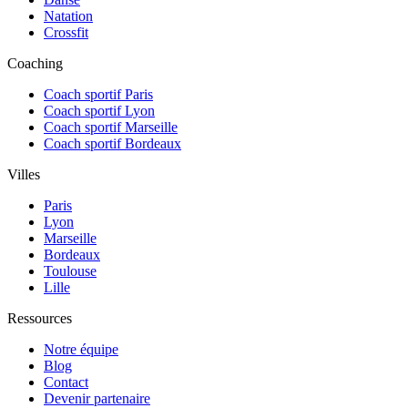
Natation
Crossfit
Coaching
Coach sportif Paris
Coach sportif Lyon
Coach sportif Marseille
Coach sportif Bordeaux
Villes
Paris
Lyon
Marseille
Bordeaux
Toulouse
Lille
Ressources
Notre équipe
Blog
Contact
Devenir partenaire