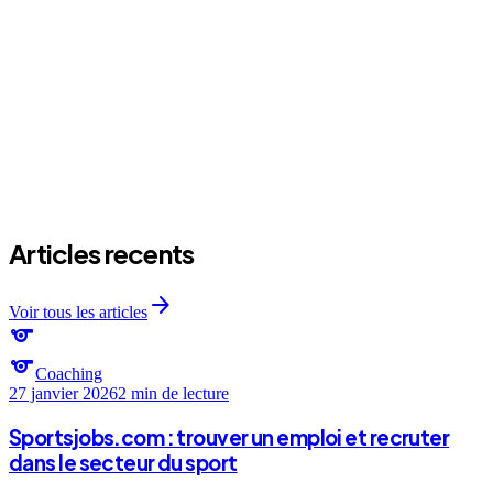
arrow_forward
Articles recents
arrow_forward
Voir tous les articles
sports
sports
Coaching
27 janvier 2026
2 min
de lecture
Sportsjobs.com : trouver un emploi et recruter
dans le secteur du sport