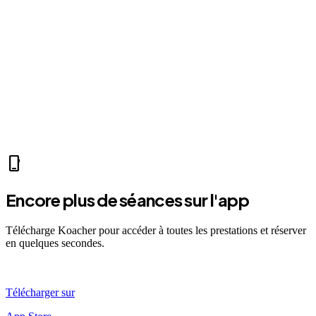
fitness_center
Mer 07:30
Ven 12:00
Dim 08:00
MY
Mathis Y.
sports_mma
fitness_center
accessibility_new
directions_run
sports_tennis
sports_tennis
local_fire_department
music_note
pool
exercise
fitness_center
accessibility_new
phone_iphone
Encore plus de séances sur l'app
Télécharge Koacher pour accéder à toutes les prestations et réserver
en quelques secondes.
Télécharger sur