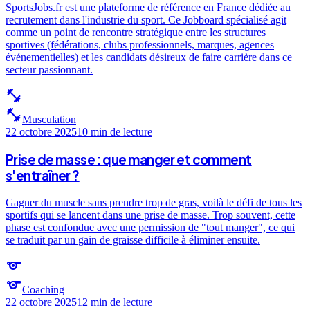
SportsJobs.fr est une plateforme de référence en France dédiée au
recrutement dans l'industrie du sport. Ce Jobboard spécialisé agit
comme un point de rencontre stratégique entre les structures
sportives (fédérations, clubs professionnels, marques, agences
événementielles) et les candidats désireux de faire carrière dans ce
secteur passionnant.
fitness_center
fitness_center
Musculation
22 octobre 2025
10 min
de lecture
Prise de masse : que manger et comment
s'entraîner ?
Gagner du muscle sans prendre trop de gras, voilà le défi de tous les
sportifs qui se lancent dans une prise de masse. Trop souvent, cette
phase est confondue avec une permission de "tout manger", ce qui
se traduit par un gain de graisse difficile à éliminer ensuite.
sports
sports
Coaching
22 octobre 2025
12 min
de lecture