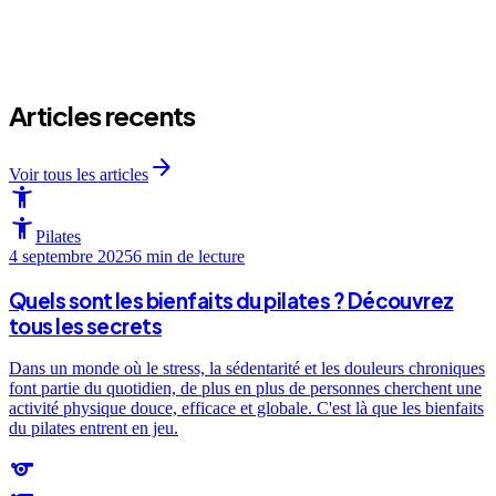
arrow_forward
Articles recents
arrow_forward
Voir tous les articles
accessibility_new
accessibility_new
Pilates
4 septembre 2025
6 min
de lecture
Quels sont les bienfaits du pilates ? Découvrez
tous les secrets
Dans un monde où le stress, la sédentarité et les douleurs chroniques
font partie du quotidien, de plus en plus de personnes cherchent une
activité physique douce, efficace et globale. C'est là que les bienfaits
du pilates entrent en jeu.
sports