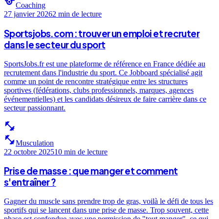
sports
Coaching
27 janvier 2026
2 min
de lecture
Sportsjobs.com : trouver un emploi et recruter
dans le secteur du sport
SportsJobs.fr est une plateforme de référence en France dédiée au
recrutement dans l'industrie du sport. Ce Jobboard spécialisé agit
comme un point de rencontre stratégique entre les structures
sportives (fédérations, clubs professionnels, marques, agences
événementielles) et les candidats désireux de faire carrière dans ce
secteur passionnant.
fitness_center
fitness_center
Musculation
22 octobre 2025
10 min
de lecture
Prise de masse : que manger et comment
s'entraîner ?
Gagner du muscle sans prendre trop de gras, voilà le défi de tous les
sportifs qui se lancent dans une prise de masse. Trop souvent, cette
phase est confondue avec une permission de "tout manger", ce qui