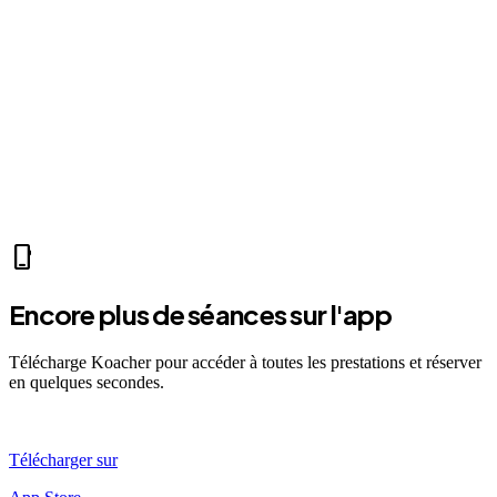
home
Mer 07:30
Ven 12:00
Dim 08:00
LP
Léa P.
self_improvement
sports_mma
fitness_center
directions_run
sports_tennis
sports_tennis
local_fire_department
music_note
pool
exercise
fitness_center
accessibility_new
phone_iphone
Encore plus de séances sur l'app
Télécharge Koacher pour accéder à toutes les prestations et réserver
en quelques secondes.
Télécharger sur