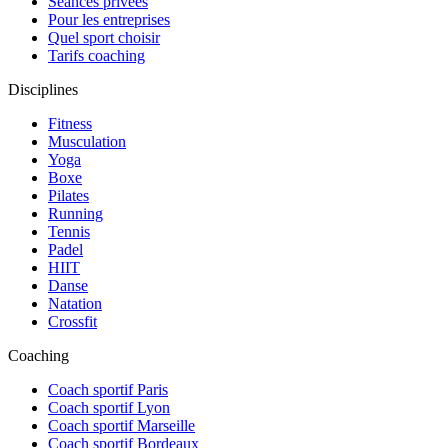
Séances privées
Pour les entreprises
Quel sport choisir
Tarifs coaching
Disciplines
Fitness
Musculation
Yoga
Boxe
Pilates
Running
Tennis
Padel
HIIT
Danse
Natation
Crossfit
Coaching
Coach sportif Paris
Coach sportif Lyon
Coach sportif Marseille
Coach sportif Bordeaux