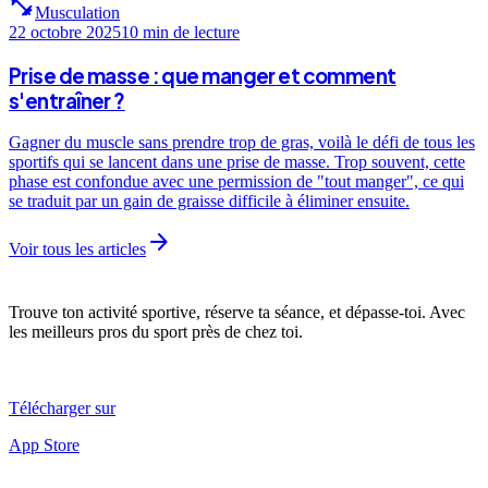
fitness_center
Musculation
22 octobre 2025
10 min
de lecture
Prise de masse : que manger et comment
s'entraîner ?
Gagner du muscle sans prendre trop de gras, voilà le défi de tous les
sportifs qui se lancent dans une prise de masse. Trop souvent, cette
phase est confondue avec une permission de "tout manger", ce qui
se traduit par un gain de graisse difficile à éliminer ensuite.
arrow_forward
Voir tous les articles
Trouve ton activité sportive, réserve ta séance, et dépasse-toi. Avec
les meilleurs pros du sport près de chez toi.
Télécharger sur
App Store