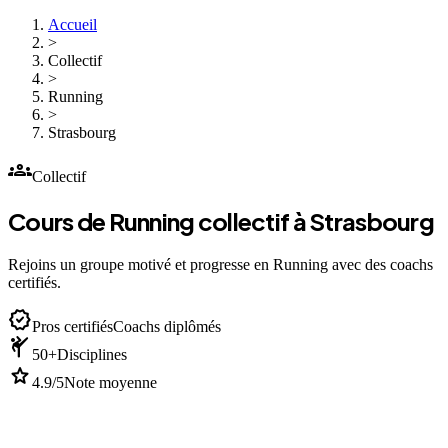
Accueil
>
Collectif
>
Running
>
Strasbourg
groups
Collectif
Cours de Running collectif à Strasbourg
Rejoins un groupe motivé et progresse en Running avec des coachs
certifiés.
verified
Pros certifiés
Coachs diplômés
sports_martial_arts
50+
Disciplines
star
4.9/5
Note moyenne