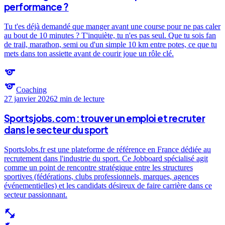
performance ?
Tu t'es déjà demandé que manger avant une course pour ne pas caler
au bout de 10 minutes ? T'inquiète, tu n'es pas seul. Que tu sois fan
de trail, marathon, semi ou d'un simple 10 km entre potes, ce que tu
mets dans ton assiette avant de courir joue un rôle clé.
sports
sports
Coaching
27 janvier 2026
2 min
de lecture
Sportsjobs.com : trouver un emploi et recruter
dans le secteur du sport
SportsJobs.fr est une plateforme de référence en France dédiée au
recrutement dans l'industrie du sport. Ce Jobboard spécialisé agit
comme un point de rencontre stratégique entre les structures
sportives (fédérations, clubs professionnels, marques, agences
événementielles) et les candidats désireux de faire carrière dans ce
secteur passionnant.
fitness_center