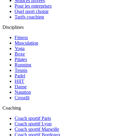
Séances privées
Pour les entreprises
Quel sport choisir
Tarifs coaching
Disciplines
Fitness
Musculation
Yoga
Boxe
Pilates
Running
Tennis
Padel
HIIT
Danse
Natation
Crossfit
Coaching
Coach sportif Paris
Coach sportif Lyon
Coach sportif Marseille
Coach sportif Bordeaux