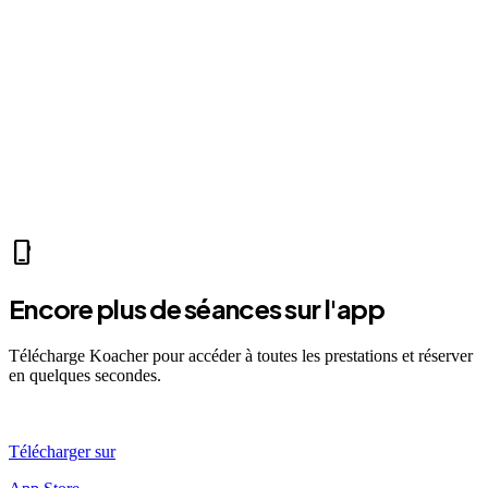
park
Mer 07:30
Ven 12:00
Dim 08:00
ME
Marc E.
self_improvement
sports_mma
fitness_center
accessibility_new
directions_run
sports_tennis
local_fire_department
music_note
pool
exercise
fitness_center
accessibility_new
phone_iphone
Encore plus de séances sur l'app
Télécharge Koacher pour accéder à toutes les prestations et réserver
en quelques secondes.
Télécharger sur