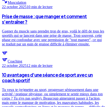
fitness_center
Musculation
22 octobre 2025
10 min
de lecture
Prise de masse : que manger et comment
s'entraîner ?
Gagner du muscle sans prendre trop de gras, voilà le défi de tous les
sportifs qui se lancent dans une prise de masse. Trop souvent, cette
phase est confondue avec une permission de "tout manger", ce qui
se traduit par un gain de graisse difficile à éliminer ensuite.
sports
sports
Coaching
22 octobre 2025
12 min
de lecture
10 avantages d'une séance de sport avec un
coach sportif
Tu veux te (re)mettre au sport, progresser sérieusement dans une
activité / pratique physique, ou simplement te sentir mieux dans ton
corps ? Tu n'es pas seul(e). Beaucoup aimeraient passer à l'action,
mais entre le manque de motivation, les mauvaises habitudes, les
conseils contradictoires en ligne et le manque de temps… difficile de