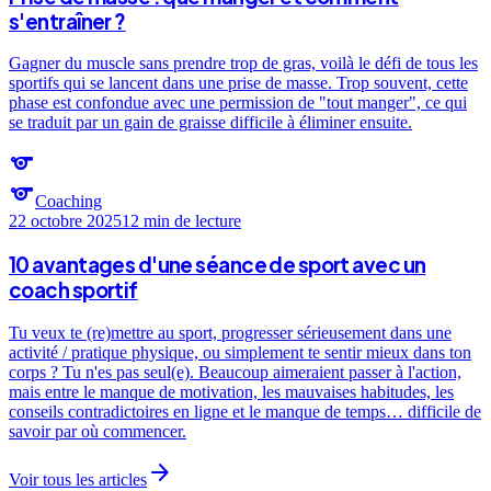
s'entraîner ?
Gagner du muscle sans prendre trop de gras, voilà le défi de tous les
sportifs qui se lancent dans une prise de masse. Trop souvent, cette
phase est confondue avec une permission de "tout manger", ce qui
se traduit par un gain de graisse difficile à éliminer ensuite.
sports
sports
Coaching
22 octobre 2025
12 min
de lecture
10 avantages d'une séance de sport avec un
coach sportif
Tu veux te (re)mettre au sport, progresser sérieusement dans une
activité / pratique physique, ou simplement te sentir mieux dans ton
corps ? Tu n'es pas seul(e). Beaucoup aimeraient passer à l'action,
mais entre le manque de motivation, les mauvaises habitudes, les
conseils contradictoires en ligne et le manque de temps… difficile de
savoir par où commencer.
arrow_forward
Voir tous les articles