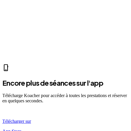
fitness_center
Mer 07:30
Ven 12:00
Dim 08:00
MY
Mathis Y.
sports_mma
fitness_center
accessibility_new
directions_run
sports_tennis
sports_tennis
local_fire_department
music_note
pool
exercise
fitness_center
accessibility_new
phone_iphone
Encore plus de séances sur l'app
Télécharge Koacher pour accéder à toutes les prestations et réserver
en quelques secondes.
Télécharger sur