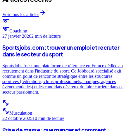
arrow_forward
Voir tous les articles
sports
sports
Coaching
27 janvier 2026
2 min
de lecture
Sportsjobs.com : trouver un emploi et recruter
dans le secteur du sport
SportsJobs.fr est une plateforme de référence en France dédiée au
recrutement dans l'industrie du sport. Ce Jobboard spécialisé agit
comme un point de rencontre stratégique entre les structures
sportives (fédérations, clubs professionnels, marques, agences
événementielles) et les candidats désireux de faire carrière dans ce
secteur passionnant.
fitness_center
fitness_center
Musculation
22 octobre 2025
10 min
de lecture
Prise de masse : que manger et comment