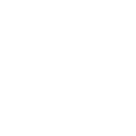
1
Echauffement
10-15 min
2
Corps de seance