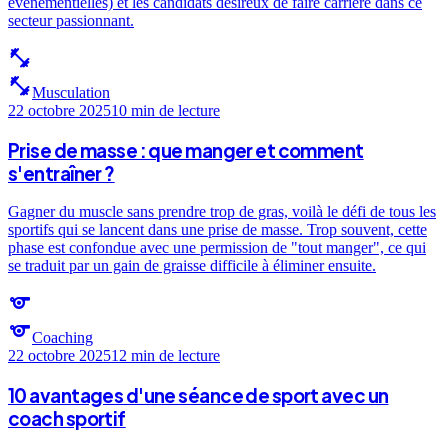
événementielles) et les candidats désireux de faire carrière dans ce
secteur passionnant.
fitness_center
fitness_center
Musculation
22 octobre 2025
10 min
de lecture
Prise de masse : que manger et comment
s'entraîner ?
Gagner du muscle sans prendre trop de gras, voilà le défi de tous les
sportifs qui se lancent dans une prise de masse. Trop souvent, cette
phase est confondue avec une permission de "tout manger", ce qui
se traduit par un gain de graisse difficile à éliminer ensuite.
sports
sports
Coaching
22 octobre 2025
12 min
de lecture
10 avantages d'une séance de sport avec un
coach sportif