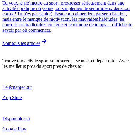
Tu veux te (re)mettre au sport, progresser sérieusement dans une
activité / pratique physique, ou simplement te sentir mieux dans ton
corps ? Tu n'es pas seul(e). Beaucoup aimeraient passer à l'action,
mais entre le manque de motivation, les mauvaises habitudes, les
conseils contradictoires en ligne et le manque de temps… difficile de
savoir par où commencer.
arrow_forward
Voir tous les articles
Trouve ton activité sportive, réserve ta séance, et dépasse-toi. Avec
les meilleurs pros du sport près de chez toi.
Télécharger sur
App Store
Disponible sur
Google Play