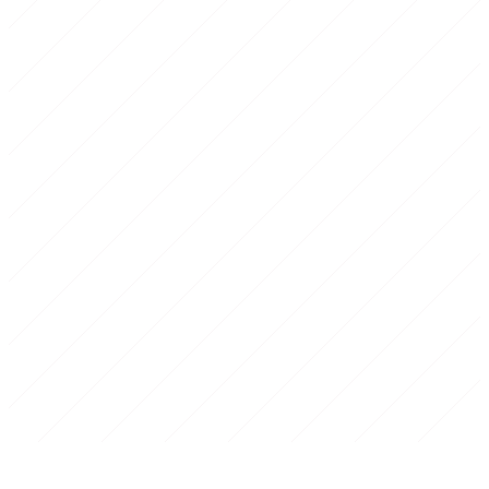
1
Echauffement
10-15 min
2
Corps de seance
25-45 min
3
Retour au calme
10 min