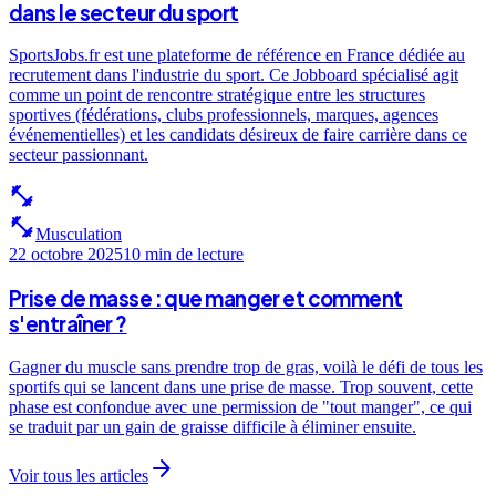
dans le secteur du sport
SportsJobs.fr est une plateforme de référence en France dédiée au
recrutement dans l'industrie du sport. Ce Jobboard spécialisé agit
comme un point de rencontre stratégique entre les structures
sportives (fédérations, clubs professionnels, marques, agences
événementielles) et les candidats désireux de faire carrière dans ce
secteur passionnant.
fitness_center
fitness_center
Musculation
22 octobre 2025
10 min
de lecture
Prise de masse : que manger et comment
s'entraîner ?
Gagner du muscle sans prendre trop de gras, voilà le défi de tous les
sportifs qui se lancent dans une prise de masse. Trop souvent, cette
phase est confondue avec une permission de "tout manger", ce qui
se traduit par un gain de graisse difficile à éliminer ensuite.
arrow_forward
Voir tous les articles