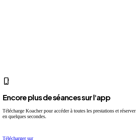
KM0 Sporting
À partir de
0
€
self_improvement
sports_mma
fitness_center
accessibility_new
sports_tennis
sports_tennis
local_fire_department
music_note
pool
exercise
fitness_center
accessibility_new
phone_iphone
Encore plus de séances sur l'app
Télécharge Koacher pour accéder à toutes les prestations et réserver
en quelques secondes.
Télécharger sur