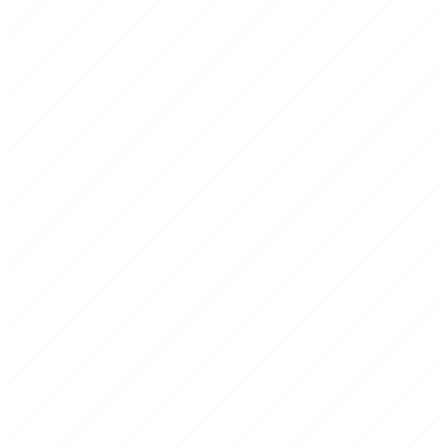
1
Echauffement
10 min
2
Corps de seance