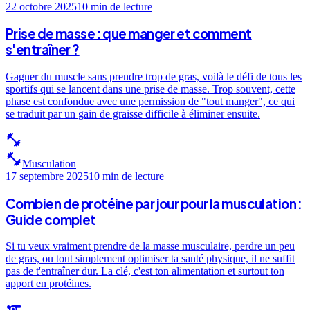
22 octobre 2025
10 min
de lecture
Prise de masse : que manger et comment
s'entraîner ?
Gagner du muscle sans prendre trop de gras, voilà le défi de tous les
sportifs qui se lancent dans une prise de masse. Trop souvent, cette
phase est confondue avec une permission de "tout manger", ce qui
se traduit par un gain de graisse difficile à éliminer ensuite.
fitness_center
fitness_center
Musculation
17 septembre 2025
10 min
de lecture
Combien de protéine par jour pour la musculation :
Guide complet
Si tu veux vraiment prendre de la masse musculaire, perdre un peu
de gras, ou tout simplement optimiser ta santé physique, il ne suffit
pas de t'entraîner dur. La clé, c'est ton alimentation et surtout ton
apport en protéines.
sports