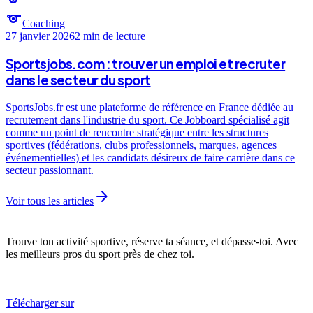
sports
Coaching
27 janvier 2026
2 min
de lecture
Sportsjobs.com : trouver un emploi et recruter
dans le secteur du sport
SportsJobs.fr est une plateforme de référence en France dédiée au
recrutement dans l'industrie du sport. Ce Jobboard spécialisé agit
comme un point de rencontre stratégique entre les structures
sportives (fédérations, clubs professionnels, marques, agences
événementielles) et les candidats désireux de faire carrière dans ce
secteur passionnant.
arrow_forward
Voir tous les articles
Trouve ton activité sportive, réserve ta séance, et dépasse-toi. Avec
les meilleurs pros du sport près de chez toi.
Télécharger sur