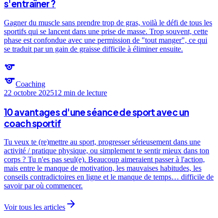
s'entraîner ?
Gagner du muscle sans prendre trop de gras, voilà le défi de tous les
sportifs qui se lancent dans une prise de masse. Trop souvent, cette
phase est confondue avec une permission de "tout manger", ce qui
se traduit par un gain de graisse difficile à éliminer ensuite.
sports
sports
Coaching
22 octobre 2025
12 min
de lecture
10 avantages d'une séance de sport avec un
coach sportif
Tu veux te (re)mettre au sport, progresser sérieusement dans une
activité / pratique physique, ou simplement te sentir mieux dans ton
corps ? Tu n'es pas seul(e). Beaucoup aimeraient passer à l'action,
mais entre le manque de motivation, les mauvaises habitudes, les
conseils contradictoires en ligne et le manque de temps… difficile de
savoir par où commencer.
arrow_forward
Voir tous les articles