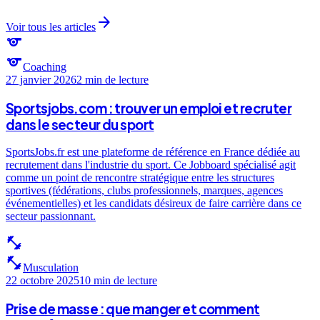
arrow_forward
Voir tous les articles
sports
sports
Coaching
27 janvier 2026
2 min
de lecture
Sportsjobs.com : trouver un emploi et recruter
dans le secteur du sport
SportsJobs.fr est une plateforme de référence en France dédiée au
recrutement dans l'industrie du sport. Ce Jobboard spécialisé agit
comme un point de rencontre stratégique entre les structures
sportives (fédérations, clubs professionnels, marques, agences
événementielles) et les candidats désireux de faire carrière dans ce
secteur passionnant.
fitness_center
fitness_center
Musculation
22 octobre 2025
10 min
de lecture
Prise de masse : que manger et comment