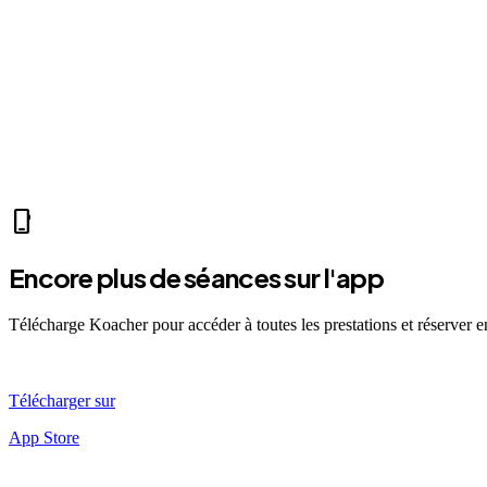
videocam
Mer 07:30
Ven 12:00
Dim 08:00
SO
Sarah O.
self_improvement
sports_mma
accessibility_new
directions_run
sports_tennis
sports_tennis
local_fire_department
phone_iphone
Encore plus de séances sur l'app
Télécharge Koacher pour accéder à toutes les prestations et réserver 
Télécharger sur
App Store