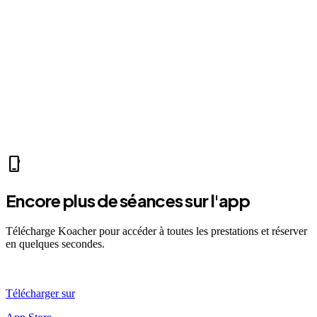
fitness_center
Mer 07:30
Ven 12:00
Dim 08:00
CB
Camille B.
self_improvement
sports_mma
fitness_center
accessibility_new
directions_run
sports_tennis
local_fire_department
music_note
pool
exercise
fitness_center
accessibility_new
phone_iphone
Encore plus de séances sur l'app
Télécharge Koacher pour accéder à toutes les prestations et réserver
en quelques secondes.
Télécharger sur