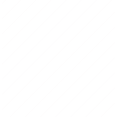
1
Echauffement
10-15 min
2
Corps de seance
40-60 min
3
Retour au calme