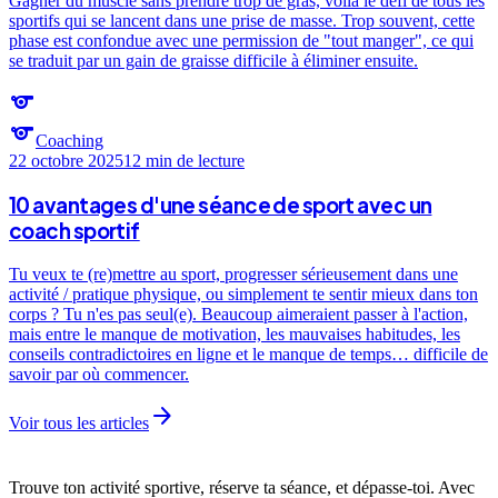
Gagner du muscle sans prendre trop de gras, voilà le défi de tous les
sportifs qui se lancent dans une prise de masse. Trop souvent, cette
phase est confondue avec une permission de "tout manger", ce qui
se traduit par un gain de graisse difficile à éliminer ensuite.
sports
sports
Coaching
22 octobre 2025
12 min
de lecture
10 avantages d'une séance de sport avec un
coach sportif
Tu veux te (re)mettre au sport, progresser sérieusement dans une
activité / pratique physique, ou simplement te sentir mieux dans ton
corps ? Tu n'es pas seul(e). Beaucoup aimeraient passer à l'action,
mais entre le manque de motivation, les mauvaises habitudes, les
conseils contradictoires en ligne et le manque de temps… difficile de
savoir par où commencer.
arrow_forward
Voir tous les articles
Trouve ton activité sportive, réserve ta séance, et dépasse-toi. Avec