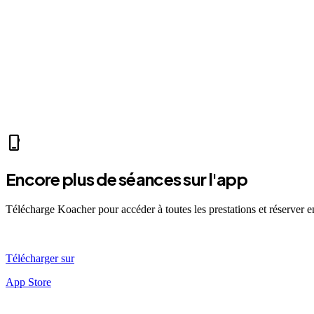
park
Mer 07:30
Ven 12:00
Dim 08:00
HW
Hugo W.
self_improvement
sports_mma
fitness_center
accessibility_new
directions_run
sports_tennis
sports_
phone_iphone
Encore plus de séances sur l'app
Télécharge Koacher pour accéder à toutes les prestations et réserver 
Télécharger sur
App Store