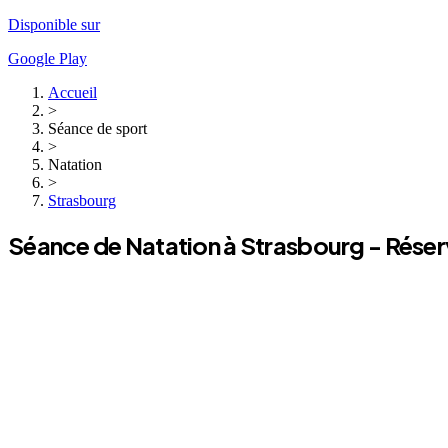
Disponible sur
Google Play
Accueil
>
Séance de sport
>
Natation
>
Strasbourg
Séance de
Natation
à
Strasbourg
- Réser