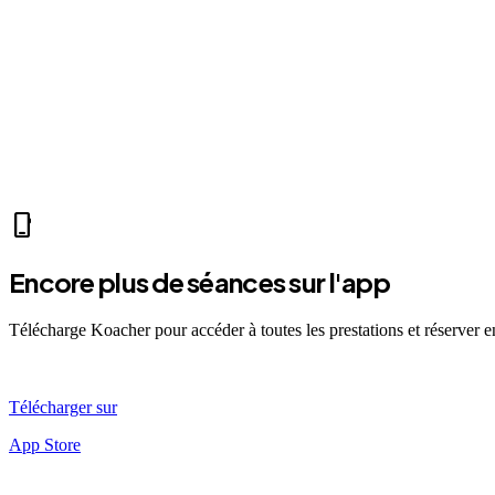
fitness_center
Mer 07:30
Ven 12:00
Dim 08:00
CN
Clara N.
self_improvement
sports_mma
fitness_center
accessibility_new
directions_run
sports_tennis
sports_
phone_iphone
Encore plus de séances sur l'app
Télécharge Koacher pour accéder à toutes les prestations et réserver 
Télécharger sur
App Store