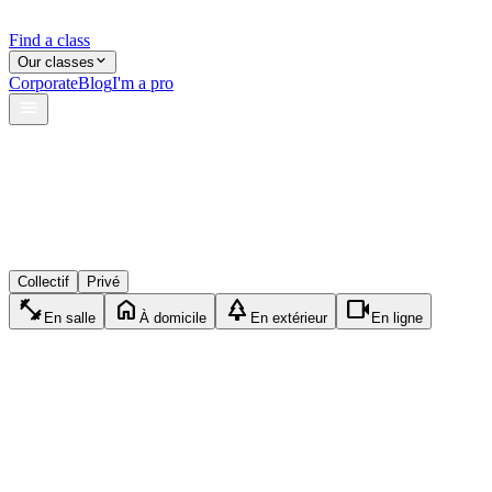
Find a class
Our classes
Corporate
Blog
I'm a pro
verified
lock
event_available
Collectif
Privé
fitness_center
home
park
videocam
En salle
À domicile
En extérieur
En ligne
accessibility_new
Collectif
Pilates
1h