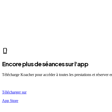
park
Mer 07:30
Ven 12:00
Dim 08:00
CH
Clara H.
self_improvement
sports_mma
fitness_center
accessibility_new
directions_run
sports_tennis
sports_
phone_iphone
Encore plus de séances sur l'app
Télécharge Koacher pour accéder à toutes les prestations et réserver 
Télécharger sur
App Store