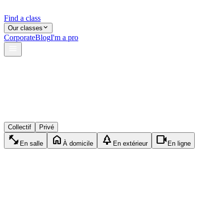
Find a class
Our classes
Corporate
Blog
I'm a pro
verified
lock
event_available
Collectif
Privé
fitness_center
home
park
videocam
En salle
À domicile
En extérieur
En ligne
exercise
Privé
Crossfit
1h15