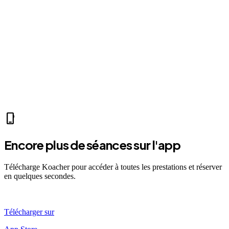
park
Mer 07:30
Ven 12:00
Dim 08:00
CH
Clara H.
self_improvement
sports_mma
fitness_center
accessibility_new
directions_run
sports_tennis
sports_tennis
local_fire_department
music_note
exercise
fitness_center
accessibility_new
phone_iphone
Encore plus de séances sur l'app
Télécharge Koacher pour accéder à toutes les prestations et réserver
en quelques secondes.
Télécharger sur