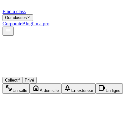
Find a class
Our classes
Corporate
Blog
I'm a pro
verified
lock
event_available
Collectif
Privé
fitness_center
home
park
videocam
En salle
À domicile
En extérieur
En ligne
pool
Collectif
Natation
1h