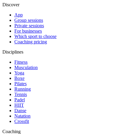
Discover
App
Group sessions
Private sessions
For businesses
Which sport to choose
Coaching pricing
Disciplines
Fitness
Musculation
Yoga
Boxe
Pilates
Running
Tennis
Padel
HIIT
Danse
Natation
Crossfit
Coaching