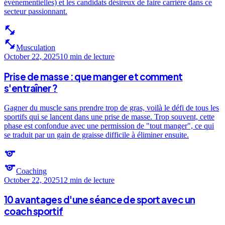
événementielles) et les candidats désireux de faire carrière dans ce
secteur passionnant.
fitness_center
fitness_center
Musculation
October 22, 2025
10 min
de lecture
Prise de masse : que manger et comment
s'entraîner ?
Gagner du muscle sans prendre trop de gras, voilà le défi de tous les
sportifs qui se lancent dans une prise de masse. Trop souvent, cette
phase est confondue avec une permission de "tout manger", ce qui
se traduit par un gain de graisse difficile à éliminer ensuite.
sports
sports
Coaching
October 22, 2025
12 min
de lecture
10 avantages d'une séance de sport avec un
coach sportif