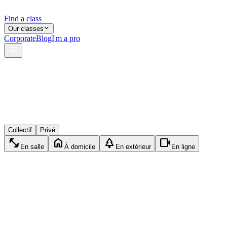
Find a class
Our classes
Corporate
Blog
I'm a pro
verified
lock
event_available
Collectif
Privé
fitness_center
home
park
videocam
En salle
À domicile
En extérieur
En ligne
accessibility_new
Collectif
Gym
1h