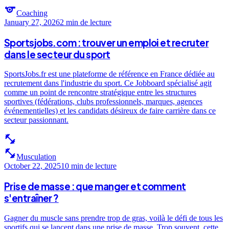
sports
Coaching
January 27, 2026
2 min
de lecture
Sportsjobs.com : trouver un emploi et recruter
dans le secteur du sport
SportsJobs.fr est une plateforme de référence en France dédiée au
recrutement dans l'industrie du sport. Ce Jobboard spécialisé agit
comme un point de rencontre stratégique entre les structures
sportives (fédérations, clubs professionnels, marques, agences
événementielles) et les candidats désireux de faire carrière dans ce
secteur passionnant.
fitness_center
fitness_center
Musculation
October 22, 2025
10 min
de lecture
Prise de masse : que manger et comment
s'entraîner ?
Gagner du muscle sans prendre trop de gras, voilà le défi de tous les
sportifs qui se lancent dans une prise de masse. Trop souvent, cette