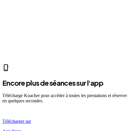
park
Mer 07:30
Ven 12:00
Dim 08:00
AF
Antoine F.
self_improvement
sports_mma
fitness_center
accessibility_new
directions_run
sports_tennis
sports_tennis
local_fire_department
music_note
pool
exercise
fitness_center
phone_iphone
Encore plus de séances sur l'app
Télécharge Koacher pour accéder à toutes les prestations et réserver
en quelques secondes.
Télécharger sur