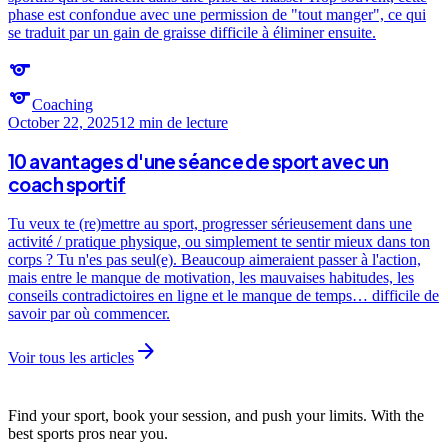
phase est confondue avec une permission de "tout manger", ce qui
se traduit par un gain de graisse difficile à éliminer ensuite.
sports
sports
Coaching
October 22, 2025
12 min
de lecture
10 avantages d'une séance de sport avec un
coach sportif
Tu veux te (re)mettre au sport, progresser sérieusement dans une
activité / pratique physique, ou simplement te sentir mieux dans ton
corps ? Tu n'es pas seul(e). Beaucoup aimeraient passer à l'action,
mais entre le manque de motivation, les mauvaises habitudes, les
conseils contradictoires en ligne et le manque de temps… difficile de
savoir par où commencer.
arrow_forward
Voir tous les articles
Find your sport, book your session, and push your limits. With the
best sports pros near you.