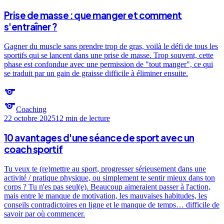
Prise de masse : que manger et comment
s'entraîner ?
Gagner du muscle sans prendre trop de gras, voilà le défi de tous les
sportifs qui se lancent dans une prise de masse. Trop souvent, cette
phase est confondue avec une permission de "tout manger", ce qui
se traduit par un gain de graisse difficile à éliminer ensuite.
sports
sports
Coaching
22 octobre 2025
12 min
de lecture
10 avantages d'une séance de sport avec un
coach sportif
Tu veux te (re)mettre au sport, progresser sérieusement dans une
activité / pratique physique, ou simplement te sentir mieux dans ton
corps ? Tu n'es pas seul(e). Beaucoup aimeraient passer à l'action,
mais entre le manque de motivation, les mauvaises habitudes, les
conseils contradictoires en ligne et le manque de temps… difficile de
savoir par où commencer.