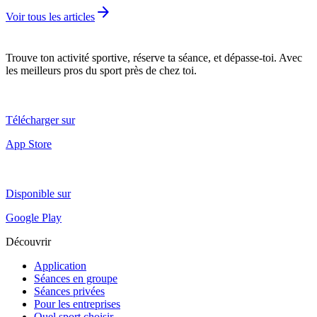
arrow_forward
Voir tous les articles
Trouve ton activité sportive, réserve ta séance, et dépasse-toi. Avec
les meilleurs pros du sport près de chez toi.
Télécharger sur
App Store
Disponible sur
Google Play
Découvrir
Application
Séances en groupe
Séances privées
Pour les entreprises
Quel sport choisir