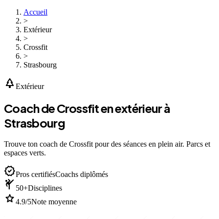
Accueil
>
Extérieur
>
Crossfit
>
Strasbourg
park
Extérieur
Coach de Crossfit en extérieur à
Strasbourg
Trouve ton coach de Crossfit pour des séances en plein air. Parcs et
espaces verts.
verified
Pros certifiés
Coachs diplômés
sports_martial_arts
50+
Disciplines
star
4.9/5
Note moyenne