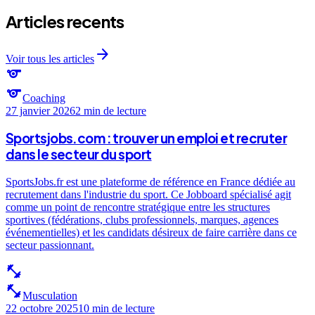
Articles recents
arrow_forward
Voir tous les articles
sports
sports
Coaching
27 janvier 2026
2 min
de lecture
Sportsjobs.com : trouver un emploi et recruter
dans le secteur du sport
SportsJobs.fr est une plateforme de référence en France dédiée au
recrutement dans l'industrie du sport. Ce Jobboard spécialisé agit
comme un point de rencontre stratégique entre les structures
sportives (fédérations, clubs professionnels, marques, agences
événementielles) et les candidats désireux de faire carrière dans ce
secteur passionnant.
fitness_center
fitness_center
Musculation
22 octobre 2025
10 min
de lecture