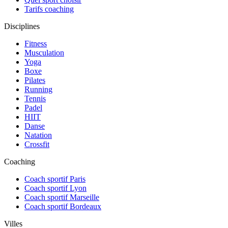
Tarifs coaching
Disciplines
Fitness
Musculation
Yoga
Boxe
Pilates
Running
Tennis
Padel
HIIT
Danse
Natation
Crossfit
Coaching
Coach sportif Paris
Coach sportif Lyon
Coach sportif Marseille
Coach sportif Bordeaux
Villes