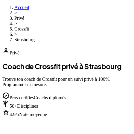
Accueil
>
Privé
>
Crossfit
>
Strasbourg
person
Privé
Coach de Crossfit privé à Strasbourg
Trouve ton coach de Crossfit pour un suivi privé à 100%.
Programme sur mesure.
verified
Pros certifiés
Coachs diplômés
sports_martial_arts
50+
Disciplines
star
4.9/5
Note moyenne