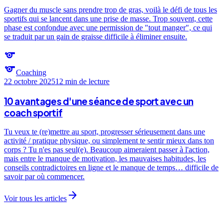
Gagner du muscle sans prendre trop de gras, voilà le défi de tous les
sportifs qui se lancent dans une prise de masse. Trop souvent, cette
phase est confondue avec une permission de "tout manger", ce qui
se traduit par un gain de graisse difficile à éliminer ensuite.
sports
sports
Coaching
22 octobre 2025
12 min
de lecture
10 avantages d'une séance de sport avec un
coach sportif
Tu veux te (re)mettre au sport, progresser sérieusement dans une
activité / pratique physique, ou simplement te sentir mieux dans ton
corps ? Tu n'es pas seul(e). Beaucoup aimeraient passer à l'action,
mais entre le manque de motivation, les mauvaises habitudes, les
conseils contradictoires en ligne et le manque de temps… difficile de
savoir par où commencer.
arrow_forward
Voir tous les articles