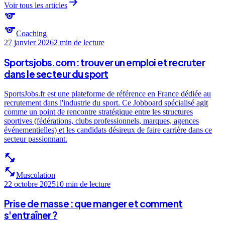
arrow_forward
Voir tous les articles
sports
sports
Coaching
27 janvier 2026
2 min
de lecture
Sportsjobs.com : trouver un emploi et recruter
dans le secteur du sport
SportsJobs.fr est une plateforme de référence en France dédiée au
recrutement dans l'industrie du sport. Ce Jobboard spécialisé agit
comme un point de rencontre stratégique entre les structures
sportives (fédérations, clubs professionnels, marques, agences
événementielles) et les candidats désireux de faire carrière dans ce
secteur passionnant.
fitness_center
fitness_center
Musculation
22 octobre 2025
10 min
de lecture
Prise de masse : que manger et comment
s'entraîner ?