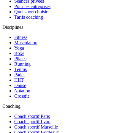
Séances privées
Pour les entreprises
Quel sport choisir
Tarifs coaching
Disciplines
Fitness
Musculation
Yoga
Boxe
Pilates
Running
Tennis
Padel
HIIT
Danse
Natation
Crossfit
Coaching
Coach sportif Paris
Coach sportif Lyon
Coach sportif Marseille
Coach sportif Bordeaux