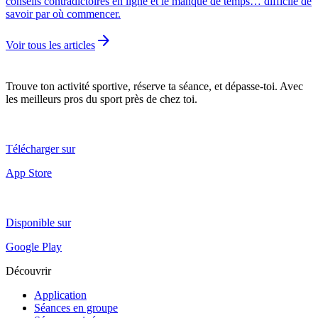
conseils contradictoires en ligne et le manque de temps… difficile de
savoir par où commencer.
arrow_forward
Voir tous les articles
Trouve ton activité sportive, réserve ta séance, et dépasse-toi. Avec
les meilleurs pros du sport près de chez toi.
Télécharger sur
App Store
Disponible sur
Google Play
Découvrir
Application
Séances en groupe