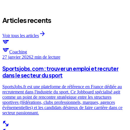
arrow_forward
arrow_forward
arrow_forward
Articles recents
arrow_forward
Voir tous les articles
sports
sports
Coaching
27 janvier 2026
2 min
de lecture
Sportsjobs.com : trouver un emploi et recruter
dans le secteur du sport
SportsJobs.fr est une plateforme de référence en France dédiée au
recrutement dans l'industrie du sport. Ce Jobboard spécialisé agit
comme un point de rencontre stratégique entre les structures
sportives (fédérations, clubs professionnels, marques, agences
événementielles) et les candidats désireux de faire carrière dans ce
secteur passionnant.
fitness_center