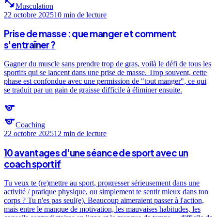
fitness_center
Musculation
22 octobre 2025
10 min
de lecture
Prise de masse : que manger et comment
s'entraîner ?
Gagner du muscle sans prendre trop de gras, voilà le défi de tous les
sportifs qui se lancent dans une prise de masse. Trop souvent, cette
phase est confondue avec une permission de "tout manger", ce qui
se traduit par un gain de graisse difficile à éliminer ensuite.
sports
sports
Coaching
22 octobre 2025
12 min
de lecture
10 avantages d'une séance de sport avec un
coach sportif
Tu veux te (re)mettre au sport, progresser sérieusement dans une
activité / pratique physique, ou simplement te sentir mieux dans ton
corps ? Tu n'es pas seul(e). Beaucoup aimeraient passer à l'action,
mais entre le manque de motivation, les mauvaises habitudes, les