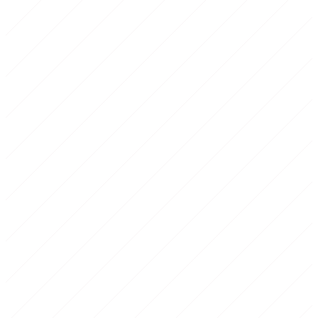
1
Echauffement
10 min
2
Corps de seance
35-40 min
3