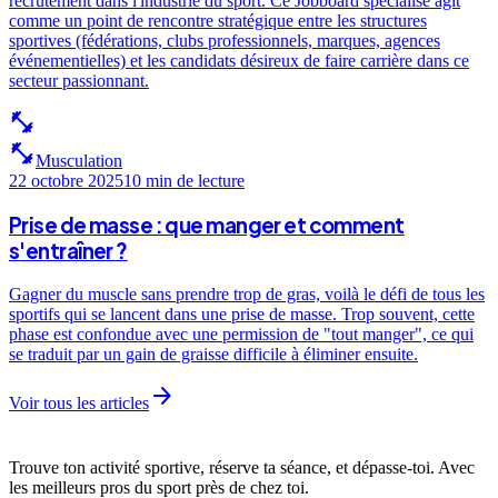
recrutement dans l'industrie du sport. Ce Jobboard spécialisé agit
comme un point de rencontre stratégique entre les structures
sportives (fédérations, clubs professionnels, marques, agences
événementielles) et les candidats désireux de faire carrière dans ce
secteur passionnant.
fitness_center
fitness_center
Musculation
22 octobre 2025
10 min
de lecture
Prise de masse : que manger et comment
s'entraîner ?
Gagner du muscle sans prendre trop de gras, voilà le défi de tous les
sportifs qui se lancent dans une prise de masse. Trop souvent, cette
phase est confondue avec une permission de "tout manger", ce qui
se traduit par un gain de graisse difficile à éliminer ensuite.
arrow_forward
Voir tous les articles
Trouve ton activité sportive, réserve ta séance, et dépasse-toi. Avec
les meilleurs pros du sport près de chez toi.