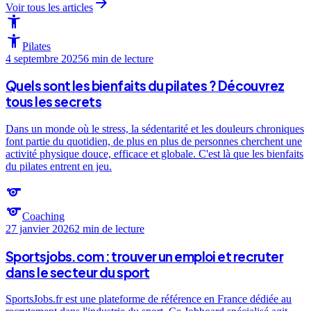
arrow_forward
Voir tous les articles
accessibility_new
accessibility_new
Pilates
4 septembre 2025
6 min
de lecture
Quels sont les bienfaits du pilates ? Découvrez
tous les secrets
Dans un monde où le stress, la sédentarité et les douleurs chroniques
font partie du quotidien, de plus en plus de personnes cherchent une
activité physique douce, efficace et globale. C'est là que les bienfaits
du pilates entrent en jeu.
sports
sports
Coaching
27 janvier 2026
2 min
de lecture
Sportsjobs.com : trouver un emploi et recruter
dans le secteur du sport
SportsJobs.fr est une plateforme de référence en France dédiée au