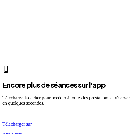
home
Mer 07:30
Ven 12:00
Dim 08:00
LP
Léa P.
self_improvement
sports_mma
fitness_center
directions_run
sports_tennis
sports_tennis
local_fire_department
music_note
pool
exercise
fitness_center
accessibility_new
phone_iphone
Encore plus de séances sur l'app
Télécharge Koacher pour accéder à toutes les prestations et réserver
en quelques secondes.
Télécharger sur