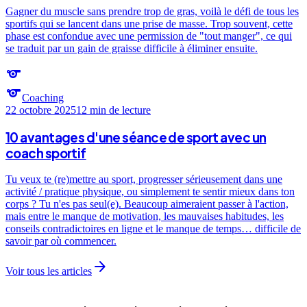
Gagner du muscle sans prendre trop de gras, voilà le défi de tous les
sportifs qui se lancent dans une prise de masse. Trop souvent, cette
phase est confondue avec une permission de "tout manger", ce qui
se traduit par un gain de graisse difficile à éliminer ensuite.
sports
sports
Coaching
22 octobre 2025
12 min
de lecture
10 avantages d'une séance de sport avec un
coach sportif
Tu veux te (re)mettre au sport, progresser sérieusement dans une
activité / pratique physique, ou simplement te sentir mieux dans ton
corps ? Tu n'es pas seul(e). Beaucoup aimeraient passer à l'action,
mais entre le manque de motivation, les mauvaises habitudes, les
conseils contradictoires en ligne et le manque de temps… difficile de
savoir par où commencer.
arrow_forward
Voir tous les articles