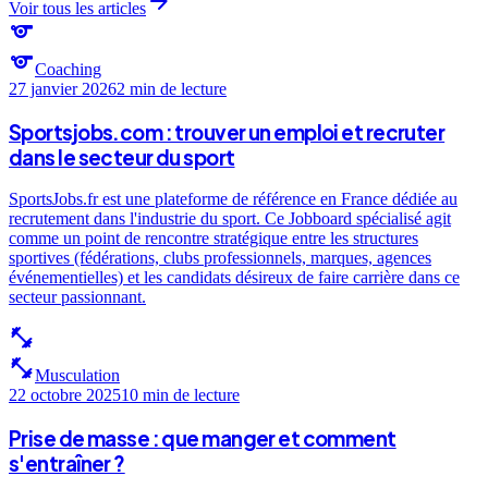
arrow_forward
Voir tous les articles
sports
sports
Coaching
27 janvier 2026
2 min
de lecture
Sportsjobs.com : trouver un emploi et recruter
dans le secteur du sport
SportsJobs.fr est une plateforme de référence en France dédiée au
recrutement dans l'industrie du sport. Ce Jobboard spécialisé agit
comme un point de rencontre stratégique entre les structures
sportives (fédérations, clubs professionnels, marques, agences
événementielles) et les candidats désireux de faire carrière dans ce
secteur passionnant.
fitness_center
fitness_center
Musculation
22 octobre 2025
10 min
de lecture
Prise de masse : que manger et comment
s'entraîner ?