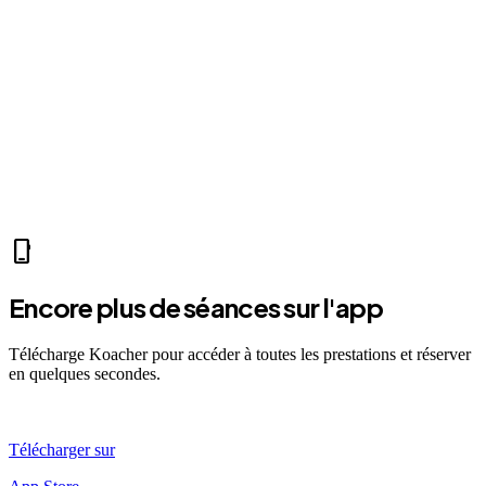
videocam
Mer 07:30
Ven 12:00
Dim 08:00
LC
Lucas C.
self_improvement
sports_mma
fitness_center
accessibility_new
directions_run
sports_tennis
sports_tennis
local_fire_department
music_note
pool
exercise
fitness_center
phone_iphone
Encore plus de séances sur l'app
Télécharge Koacher pour accéder à toutes les prestations et réserver
en quelques secondes.
Télécharger sur