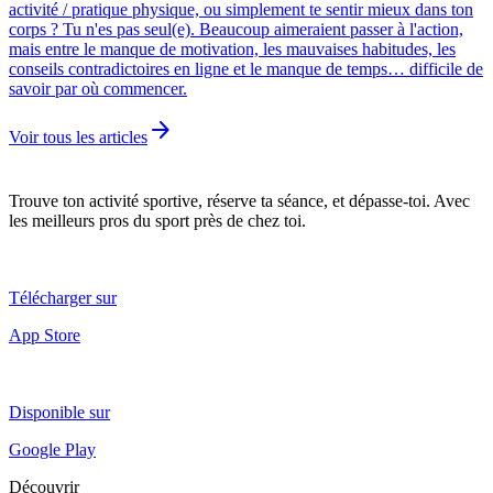
activité / pratique physique, ou simplement te sentir mieux dans ton
corps ? Tu n'es pas seul(e). Beaucoup aimeraient passer à l'action,
mais entre le manque de motivation, les mauvaises habitudes, les
conseils contradictoires en ligne et le manque de temps… difficile de
savoir par où commencer.
arrow_forward
Voir tous les articles
Trouve ton activité sportive, réserve ta séance, et dépasse-toi. Avec
les meilleurs pros du sport près de chez toi.
Télécharger sur
App Store
Disponible sur
Google Play
Découvrir