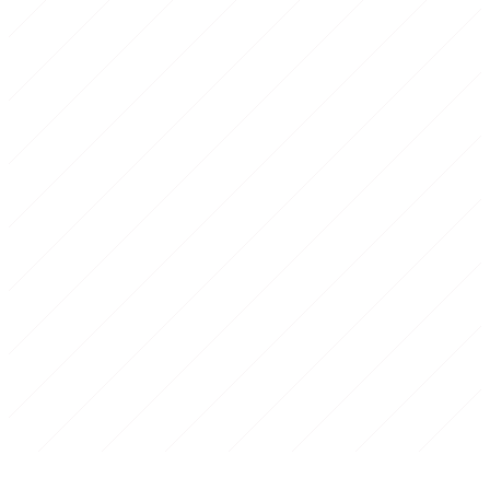
1
Echauffement
10 min
2
Corps de seance
30-40 min
3
Retour au calme
5-10 min