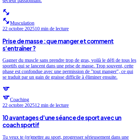
secteur passionnant.
fitness_center
fitness_center
Musculation
22 octobre 2025
10 min
de lecture
Prise de masse : que manger et comment
s'entraîner ?
Gagner du muscle sans prendre trop de gras, voilà le défi de tous les
sportifs qui se lancent dans une prise de masse. Trop souvent, cette
phase est confondue avec une permission de "tout manger", ce qui
se traduit par un gain de graisse difficile à éliminer ensuite.
sports
sports
Coaching
22 octobre 2025
12 min
de lecture
10 avantages d'une séance de sport avec un
coach sportif
Tu veux te (re)mettre au sport, progresser sérieusement dans une