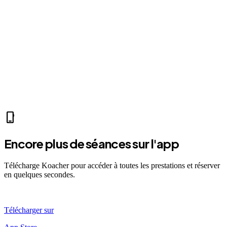
videocam
Mer 07:30
Ven 12:00
Dim 08:00
MS
Mathis S.
self_improvement
sports_mma
fitness_center
accessibility_new
directions_run
sports_tennis
sports_tennis
local_fire_department
music_note
exercise
fitness_center
accessibility_new
phone_iphone
Encore plus de séances sur l'app
Télécharge Koacher pour accéder à toutes les prestations et réserver
en quelques secondes.
Télécharger sur